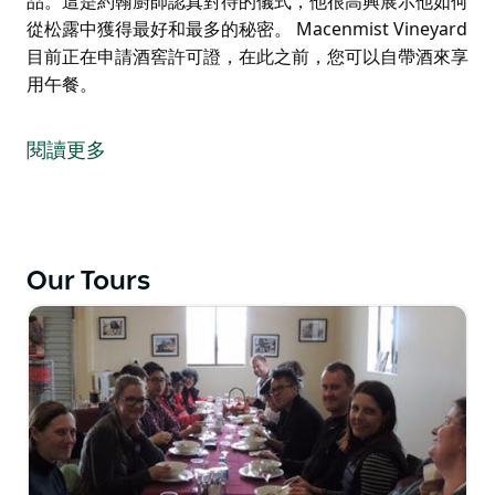
品。這是約翰廚師認真對待的儀式，他很高興展示他如何
從松露中獲得最好和最多的秘密。 Macenmist Vineyard
目前正在申請酒窖許可證，在此之前，您可以自帶酒來享
用午餐。
在這個高級全天活動中，從頭到尾讓自己沉浸在數小時的
黑松露中。狩獵，了解松露，吃，學做飯，再吃！
閱讀更多
隨著地面霜和霧的消散，這一天開始了。美味的
gluhwein溫暖了你。前往戶外，陪伴獵犬尋找難以捉摸
的黑金。當每隻狗都專注於芳香氣味時，它表明應該從哪
裡開始挖掘。以真正的考古風格發掘塊莖。
Our Tours
一旦狗找到了金子，就回到松露棚去探索松露的魅力。誘
人的松露樣品喚起了關於其歷史、傳說和神秘的故事。
然後是時候放慢腳步，嘗試農場裡一些最具創意的食物，
從有趣的小吃到壯觀的甜點。這款松露靈感八道菜品嚐是
所有美食愛好者的必備品。這是約翰廚師認真對待的儀
式，他很高興展示他如何從松露中獲得最好和最多的秘
密。