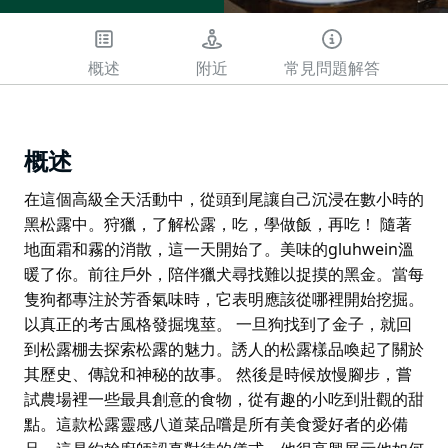
概述
附近
常見問題解答
概述
在這個高級全天活動中，從頭到尾讓自己沉浸在數小時的
黑松露中。狩獵，了解松露，吃，學做飯，再吃！ 隨著
地面霜和霧的消散，這一天開始了。美味的gluhwein溫
暖了你。前往戶外，陪伴獵犬尋找難以捉摸的黑金。當每
隻狗都專注於芳香氣味時，它表明應該從哪裡開始挖掘。
以真正的考古風格發掘塊莖。 一旦狗找到了金子，就回
到松露棚去探索松露的魅力。誘人的松露樣品喚起了關於
其歷史、傳說和神秘的故事。 然後是時候放慢腳步，嘗
試農場裡一些最具創意的食物，從有趣的小吃到壯觀的甜
點。這款松露靈感八道菜品嚐是所有美食愛好者的必備