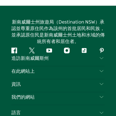
新南威爾士州旅遊局（Destination NSW）承
認並尊重原住民作為該州的首批居民和民族，
並承認原住民是新南威爾士州土地和水域的傳
統所有者和居住者。
Facebook
嘰
Youtube
Instagram
抖
Pintere
造訪新南威爾斯州
嘰
音
喳
聯絡我們
在此網站上
喳
免責聲明
目的地
資訊
隱私
要做的事情
旅行資訊
Cookie 通知
我們的網站
新南威爾斯州公路旅行
列出您的業務
使用條款
Sydney.com
活動
語言
新南威爾斯的商業