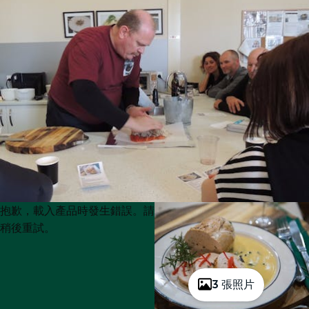
Product
Product
抱歉，載入產品時發生錯誤。請
List
List
稍後重試。
3 張照片