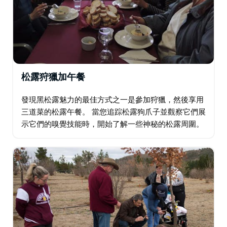
Macenmist Vineyard 目前正在申請酒窖許可證，在此之
前，您可以自帶酒來享用午餐。
松露狩獵加午餐
發現黑松露魅力的最佳方式之一是參加狩獵，然後享用
三道菜的松露午餐。 當您追踪松露狗爪子並觀察它們展
示它們的嗅覺技能時，開始了解一些神秘的松露周圍。
一旦狗發現松露，土壤令人陶醉的香氣表明埋藏的寶
藏。然後，您將能夠參與發掘這顆黑色寶石。 狩獵結束
後…