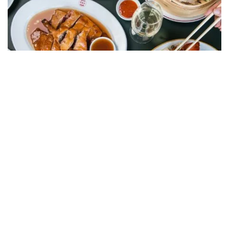
週皇后
納魯馬（Narooma）的鯨魚旅館 - 圖片來源：Queen
Chow
納魯馬（Narooma）位於牡蠣海岸的中心地帶，這裡有
許
多地方
可以品嚐到新鮮去殼的牡蠣。這座牡蠣養殖場由考克
森家族經營，他們擁有40多年的牡蠣養殖經驗。
牡蠣養殖
戶的女兒
坐落在瓦貢加灣 (Wagonga Inlet) 邊緣，供應悉尼
最新鮮的岩牡蠣、炸魚薯條、冷壓果汁和雞尾酒。壯麗的河