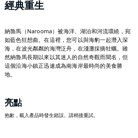
經典重生
納魯馬（Narooma）被海洋、湖泊和河流環繞，宛
如藍色狂想曲。在這裡，您可以與海豹一起潛入深
海，在波光粼粼的海灣泛舟，在淺灘採摘牡蠣。雖
然納魯馬長期以來以其迷人的自然奇觀而聞名，但
這個沿海小鎮正迅速成為南海岸最時尚的美食勝
地。
亮點
抱歉，載入產品時發生錯誤。請稍後重試。