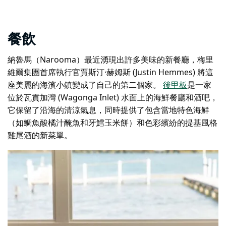
餐飲
納魯馬（Narooma）最近湧現出許多美味的新餐廳，梅里
維爾集團首席執行官賈斯汀·赫姆斯 (Justin Hemmes) 將這
座美麗的海濱小鎮變成了自己的第二個家。
後甲板
是一家
位於瓦貢加灣 (Wagonga Inlet) 水面上的海鮮餐廳和酒吧，
它保留了沿海的清涼氣息，同時提供了包含當地特色海鮮
（如鯛魚酸橘汁醃魚和牙鱈玉米餅）和色彩繽紛的提基風格
雞尾酒的新菜單。