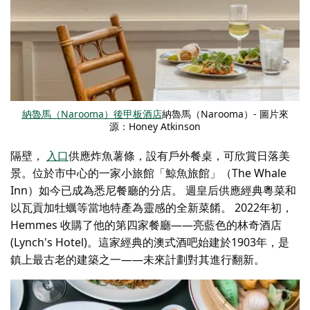
納魯馬（Narooma）後甲板酒店
納魯馬（Narooma）- 圖片來
源：Honey Atkinson
隔壁，
入口
供應炸魚薯條，設有戶外餐桌，可欣賞日落美
景。位於市中心的一家小旅館「鯨魚旅館」（The Whale
Inn）如今已成為悉尼餐廳的分店。
週皇后
供應經典粵菜和
以瓦貢加牡蠣等當地特產為靈感的全新菜餚。 2022年初，
Hemmes 收購了他的第四家餐廳——亮藍色的林奇酒店
(Lynch's Hotel)。這家經典的澳式酒吧始建於1903年，是
鎮上最古老的建築之一——未來計劃對其進行翻新。