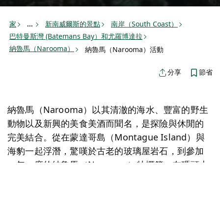
家
新南威爾斯的景點
南岸（South Coast）
...
巴特曼斯灣 (Batemans Bay）和尤羅博達拉
納魯馬（Narooma）
納魯馬（Narooma）活動
節省
分享
納魯馬（Narooma）以其清澈的海水、豐富的野生
動物以及新興的美食美酒而聞名，是探險與休閒的
完美結合。從在蒙達哥島（Montague Island）與
海豹一起浮潛，驚嘆於古老的玻璃屋岩石，到參加
一年一度的納魯馬（Narooma）牡蠣節，在碼頭上
盡情享用新鮮的海鮮，探索這顆海濱瑰寶的精彩活
動。