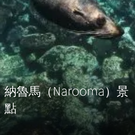
納魯馬（Narooma）景
點