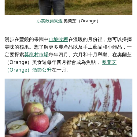
小英畝蘋果酒
,奧蘭芝（Orange）
漫步在豐饒的果園中
山坡收穫
在溫暖的月份裡，您可以採摘
美味的核果。想了解更多農產品以及手工藝品和小飾品，一
定要探索
莫龍村市場
每年四月、六月和十月舉辦。在
奧蘭芝
（Orange）美食週
每年四月都會成為焦點，
奧蘭芝
（Orange）酒節
公升
在十月。