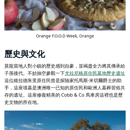
Orange F.O.O.D Week,
Orange
歷史與文化
莫龍當地人對小鎮的歷史感到自豪，並竭盡全力將其傳承給
子孫後代。不妨抽空參觀一下
尤拉尼格原住民墓地歷史遺址
這位維拉德朱里原住民曾是探險家托馬斯·米切爾爵士的助
手，這座墳墓是澳洲唯一已知的原住民和歐洲人墓葬習俗共
存的遺址。這座修復精美的
Cobb & Co 馬車房
這裡也是歷
史文物的所在地。