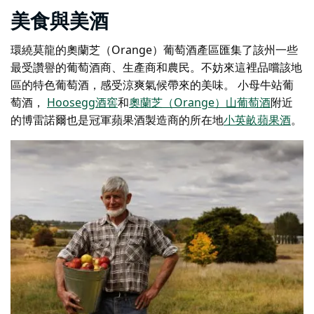
美食與美酒
環繞莫龍的奧蘭芝（Orange）葡萄酒產區匯集了該州一些
最受讚譽的葡萄酒商、生產商和農民。不妨來這裡品嚐該地
區的特色葡萄酒，感受涼爽氣候帶來的美味。
小母牛站葡
萄酒
，
Hoosegg酒窖
和
奧蘭芝（Orange）山葡萄酒
附近
的博雷諾爾也是冠軍蘋果酒製造商的所在地
小英畝蘋果酒
。