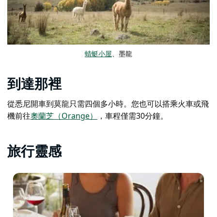
蜻蜓小屋
、墨龍
到達那裡
從悉尼開車到莫龍只需四個多小時。您也可以搭乘火車或飛
機前往
奧蘭芝（Orange）
，車程僅需30分鐘。
旅行靈感