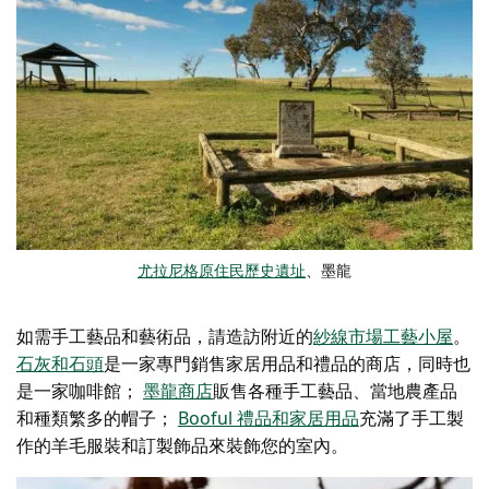
尤拉尼格原住民歷史遺址
、墨龍
如需手工藝品和藝術品，請造訪附近的
紗線市場工藝小屋
。
石灰和石頭
是一家專門銷售家居用品和禮品的商店，同時也
是一家咖啡館；
墨龍商店
販售各種手工藝品、當地農產品
和種類繁多的帽子；
Booful 禮品和家居用品
充滿了手工製
作的羊毛服裝和訂製飾品來裝飾您的室內。