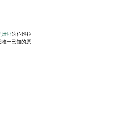
史遗址
这位维拉
大利亚唯一已知的原