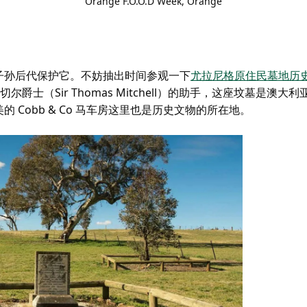
Orange F.O.O.D Week,
Orange
子孙后代保护它。不妨抽出时间参观一下
尤拉尼格原住民墓地历
切尔爵士（Sir Thomas Mitchell）的助手，这座坟墓是澳
美的
Cobb & Co 马车房
这里也是历史文物的所在地。