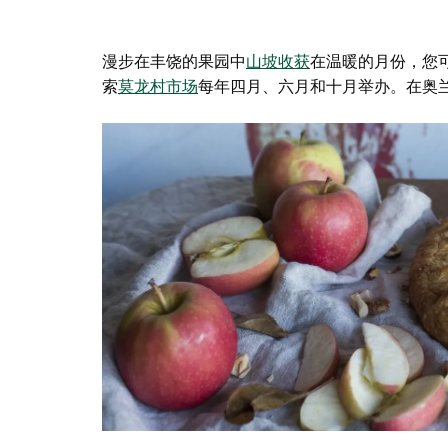
漫步在丰饶的果园中
山坡收获
在温暖的月份，您
索
莫龙村市场
每年四月、六月和十月举办。在
奥