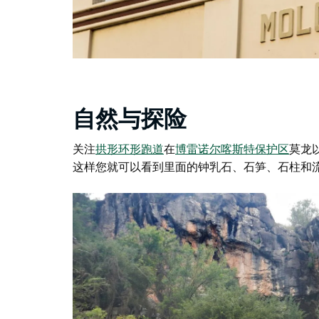
自然与探险
关注
拱形环形跑道
在
博雷诺尔喀斯特保护区
莫龙
这样您就可以看到里面的钟乳石、石笋、石柱和