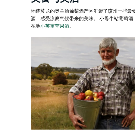
环绕莫龙的奥兰治葡萄酒产区汇聚了该州一些最
酒，感受凉爽气候带来的美味。
小母牛站葡萄酒
在地
小英亩苹果酒
。