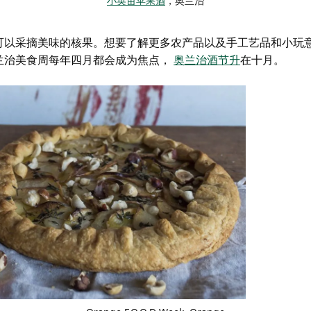
小英亩苹果酒
，奥兰治
可以采摘美味的核果。想要了解更多农产品以及手工艺品和小玩
兰治美食周
每年四月都会成为焦点，
奥兰治酒节
升
在十月。