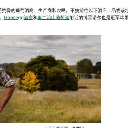
受赞誉的葡萄酒商、生产商和农民。不妨前往以下酒庄，品尝该
，
Hoosegg酒窖
和
奥兰治山葡萄酒
附近的博雷诺尔也是冠军苹