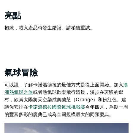
亮點
抱歉，載入產品時發生錯誤。請稍後重試。
氣球冒險
可以說，了解卡諾溫德拉的最佳方式是從上面開始。加入
澳
洲熱氣球之旅
或者
熱氣球歡樂飛行
清晨，漫步在斑駁的鄉
村，欣賞太陽將天空染成奧蘭芝（Orange）和粉紅色。建
議你安排在
卡諾溫德拉國際氣球挑戰賽
今年四月，為期一周
的豐富多彩的慶典已成為全國規模最大的同類慶典。