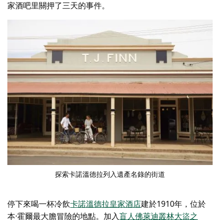
家酒吧里關押了三天的事件。
探索卡諾溫德拉列入遺產名錄的街道
停下來喝一杯冷飲
卡諾溫德拉皇家酒店
建於1910年，位於
本·霍爾最大膽冒險的地點。加入
盲人佛萊迪叢林大盜之