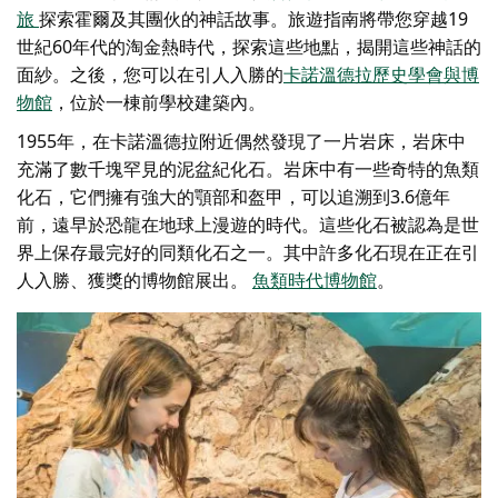
旅
探索霍爾及其團伙的神話故事。旅遊指南將帶您穿越19
世紀60年代的淘金熱時代，探索這些地點，揭開這些神話的
面紗。之後，您可以在引人入勝的
卡諾溫德拉歷史學會與博
物館
，位於一棟前學校建築內。
1955年，在卡諾溫德拉附近偶然發現了一片岩床，岩床中
充滿了數千塊罕見的泥盆紀化石。岩床中有一些奇特的魚類
化石，它們擁有強大的顎部和盔甲，可以追溯到3.6億年
前，遠早於恐龍在地球上漫遊的時代。這些化石被認為是世
界上保存最完好的同類化石之一。其中許多化石現在正在引
人入勝、獲獎的博物館展出。
魚類時代博物館
。