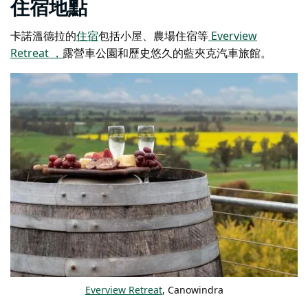
住宿地點
卡諾溫德拉的
住宿
包括小屋、農場住宿等
Everview
Retreat
，
露營車公園和歷史悠久的
藍夾克汽車旅館
。
Everview Retreat
, Canowindra