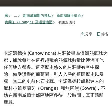
家
新南威爾斯的景點
新南威爾士郊區
...
奧蘭芝（Orange）及週邊地區
卡諾溫德拉
節省
分享
卡諾溫德拉 (Canowindra) 村莊被譽為澳洲熱氣球之
都，據說每年在這裡起飛的熱氣球數量比澳洲其他
任何地方都多。這座歷史悠久的村莊擁有空中探
險、備受讚譽的葡萄園、引人入勝的殖民歷史以及
獨一無二的史前化石收藏。卡諾溫德拉毗鄰迷人的
鄉村小鎮奧蘭芝（Orange）和無尾熊 (Cowra)，不
妨在新南威爾士郊區地區多待一段時間，真正遠離
塵囂。