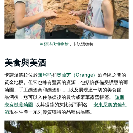
魚類時代博物館
，卡諾溫德拉
美食與美酒
卡諾溫德拉位於
無尾熊
和
奧蘭芝（Orange）
酒產區
之間的
黃金地段
。但它也擁有豐富的資源，包括許多備受讚譽的葡
萄園、手工釀酒商和釀酒師……以及展現這一切的美食節。
品酒後，您可以入住修復後的農舍或豪華露營帳篷。
羅斯
奈有機葡萄園
. 以其獲獎的灰比諾而聞名，
安東尼奧的葡萄
酒
現在生產一系列優質獨特的品種供品嚐。