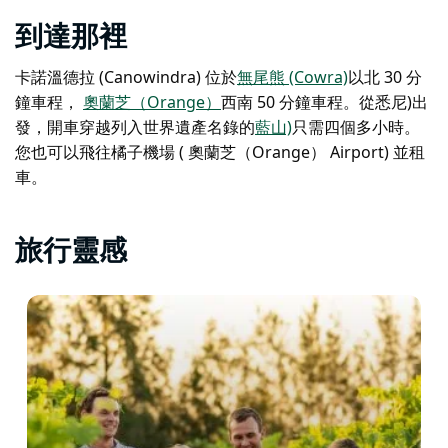
到達那裡
卡諾溫德拉 (Canowindra) 位於
無尾熊 (Cowra)
以北 30 分
鐘車程
，
奧蘭芝（Orange）
西南 50 分鐘車程
。從悉尼)出
發，開車穿越列入世界遺產名錄的
藍山)
只需四個多小時。
您也可以飛往橘子機場 ( 奧蘭芝（Orange） Airport) 並租
車。
旅行靈感