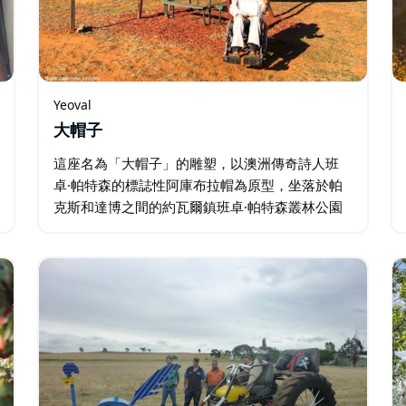
Yeoval
大帽子
這座名為「大帽子」的雕塑，以澳洲傳奇詩人班
卓·帕特森的標誌性阿庫布拉帽為原型，坐落於帕
克斯和達博之間的約瓦爾鎮班卓·帕特森叢林公園
內。 這座雕塑旨在紀念他的傳奇人生。公園環境
清幽，設有步道和野餐區，深受當地居民和遊客
的喜愛。