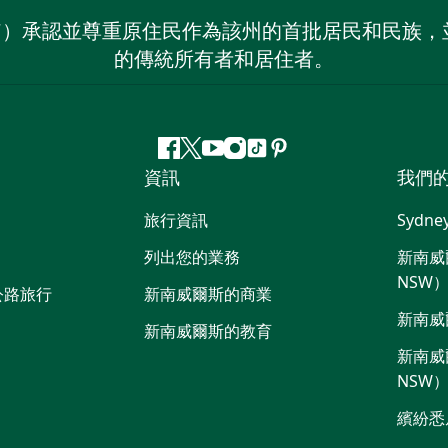
on NSW）承認並尊重原住民作為該州的首批居民和民
的傳統所有者和居住者。
Facebook
嘰
Youtube
Instagram
抖
Pinterest
資訊
我們
嘰
音
喳
旅行資訊
Sydne
喳
列出您的業務
新南威爾
NSW
公路旅行
新南威爾斯的商業
新南威
新南威爾斯的教育
新南威爾
NSW
繽紛悉