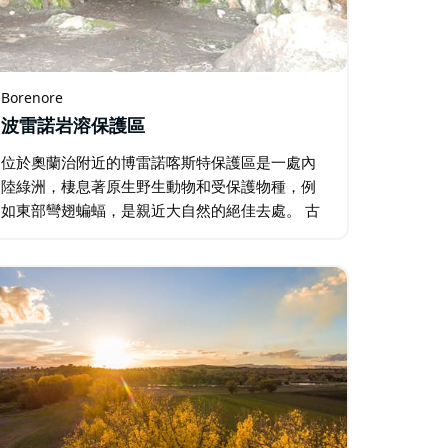
Borenore
波雷諾岩溶保護區
位於奧蘭治附近的博雷諾喀斯特保護區是一處內
陸綠洲，棲息著原生野生動物和受保護物種，例
如東部彎翅蝙蝠，是親近大自然的絕佳去處。 古
老的石灰岩洞穴是博雷諾的主要景點，其中有幾
個洞穴對外開放。最受歡迎的是拱門洞，建議帶
上手電筒，以便欣賞洞內的鐘乳石…