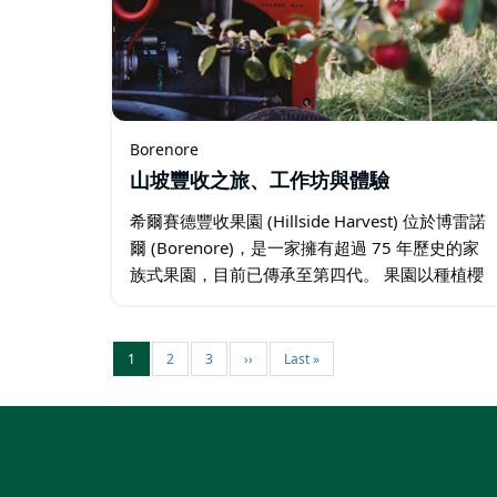
Borenore
山坡豐收之旅、工作坊與體驗
希爾賽德豐收果園 (Hillside Harvest) 位於博雷諾
爾 (Borenore)，是一家擁有超過 75 年歷史的家
族式果園，目前已傳承至第四代。 果園以種植櫻
桃、核果、蘋果、梨子、無花果和漿果而聞名，
歡迎遊客在當季體驗「自助採摘…
1
2
3
››
Last »