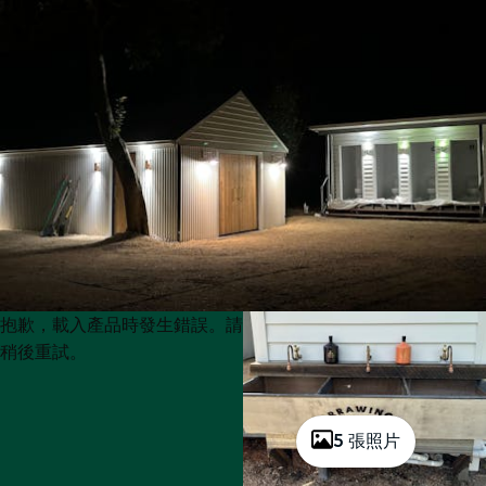
Product
Product
抱歉，載入產品時發生錯誤。請
List
List
稍後重試。
5 張照片