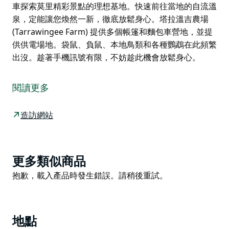
車探索莫里精彩景點的理想基地。快速前往當地的自流溫
泉，定能讓您煥然一新，徹底放鬆身心。塔拉溫吉農場
(Tarrawingee Farm) 提供多個帳篷和麵包車營地，並提
供供電場地。袋鼠、負鼠、本地鳥類和各種鸚鵡在此頻繁
出沒。趁著手機訊號有限，不妨趁此機會放鬆身心。
這是由 Hipcamp 提供的住宿，以下是房東提供的服務資
訊。
閱讀更多
在 Instagram 上關注我們！ @Tarrawingeefarm
Tarrawingee 農場在旺季是舉辦婚禮的目的地，冬季也
造訪網站
允許露營者進入。農場擁有一個精心打理的 2.5 公頃花
園，內設大型池塘和噴泉，為尋求極致戶外體驗或園丁度
假的您提供難忘的體驗。您可以漫步果園，或花些時間檢
Product
更多類似商品
查雞蛋和餵雞。這片 40 英畝的土地非常私密，遠離城市
List
Product
抱歉，載入產品時發生錯誤。請稍後重試。
的喧囂，被梅希河完全環繞，掩映在麥田和草坪之間。
List
Tarrawingee 農場距離城鎮僅 10 分鐘路程，是您卸下貨
車探索莫里精彩景點的理想基地。快速前往當地的自流溫
泉，定能讓您煥然一新，徹底放鬆身心。塔拉溫吉農場
地點
(Tarrawingee Farm) 提供多個帳篷和麵包車營地，並提