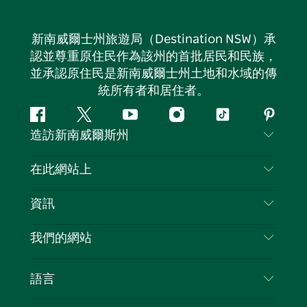
新南威爾士州旅遊局（Destination NSW）承
認並尊重原住民作為該州的首批居民和民族，
並承認原住民是新南威爾士州土地和水域的傳
統所有者和居住者。
Facebook
嘰
Youtube
Instagram
抖
Pintere
造訪新南威爾斯州
嘰
音
喳
聯絡我們
在此網站上
喳
免責聲明
目的地
資訊
隱私
要做的事情
旅行資訊
Cookie 通知
我們的網站
新南威爾斯州公路旅行
列出您的業務
使用條款
Sydney.com
活動
語言
新南威爾斯的商業
新南威爾士州旅遊局（Destination NSW）企業網
住宿