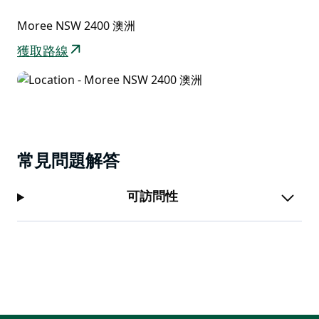
供供電場地。袋鼠、負鼠、本地鳥類和各種鸚鵡在此頻繁
Moree NSW 2400 澳洲
出沒。趁著手機訊號有限，不妨趁此機會放鬆身心。
獲取路線
常見問題解答
可訪問性