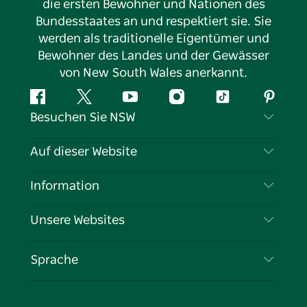
die ersten Bewohner und Nationen des
Bundesstaates an und respektiert sie. Sie
werden als traditionelle Eigentümer und
Bewohner des Landes und der Gewässer
von New South Wales anerkannt.
Facebook
Twitter
YouTube
Instagram
TikTok
Pintere
Besuchen Sie NSW
Kontaktieren Sie uns
Auf dieser Website
Haftungsausschluss
Reiseziele
Information
Datenschutz
Aktivitäten
Reiseinformationen
Unsere Websites
Cookie-Hinweis
Roadtrips in New South Wales
Tragen Sie Ihr Unternehmen ein
Nutzungsbedingungen
Sydney.com
Veranstaltungen
Sprache
Unternehmen in NSW
Destination NSW Corporate
Unterkunft
Bildung in New South Wales
Geschäftsveranstaltungen in New South Wales
Angebote