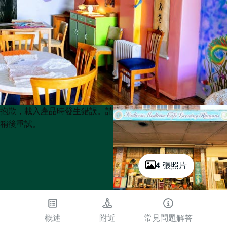
Product
Product
抱歉，載入產品時發生錯誤。請
List
List
稍後重試。
4 張照片
概述
附近
常見問題解答