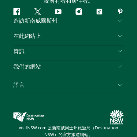
統所有者和居住者。
Facebook
嘰
Youtube
Instagram
抖
Pintere
造訪新南威爾斯州
嘰
音
喳
聯絡我們
在此網站上
喳
免責聲明
目的地
資訊
隱私
要做的事情
旅行資訊
Cookie 通知
我們的網站
新南威爾斯州公路旅行
列出您的業務
使用條款
Sydney.com
活動
語言
新南威爾斯的商業
新南威爾士州旅遊局（Destination NSW）企業網
住宿
新南威爾斯的教育
站​
優惠訊息
新南威爾斯商務活動
新南威爾士州旅遊局（Destination NSW）媒體中
VisitNSW.com 是新南威爾士州旅遊局（Destination
心
NSW）的官方旅遊網站。