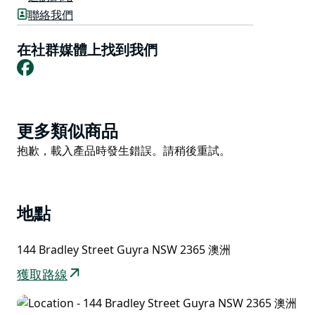
蓋拉 (Guyra) 最好的咖啡，來自精品咖啡攪拌烘焙師、
聯絡我們
Uki 郵局的 Gary。
在社群媒體上找到我們
Seahorse Medicine Cafe 是蓋拉唯一一家提供素食的咖
Facebook
啡館。
每週三晚上，海馬藥膳咖啡館都會舉辦“週三文字開放麥
克風詩歌之夜”，並在娛樂活動開始前提供幾頓便餐供大
Product
家享用。
更多類似商品
List
Product
抱歉，載入產品時發生錯誤。請稍後重試。
List
地點
144 Bradley Street Guyra NSW 2365 澳洲
獲取路線