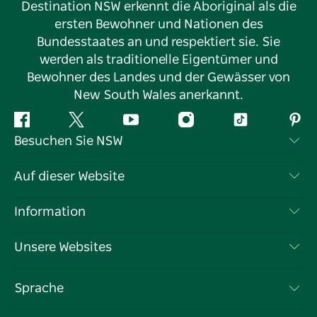
Destination NSW erkennt die Aboriginal als die
ersten Bewohner und Nationen des
Bundesstaates an und respektiert sie. Sie
werden als traditionelle Eigentümer und
Bewohner des Landes und der Gewässer von
New South Wales anerkannt.
Facebook
Twitter
YouTube
Instagram
TikTok
Pint
Besuchen Sie NSW
Kontaktieren Sie uns
Auf dieser Website
Haftungsausschluss
Reiseziele
Information
Datenschutz
Aktivitäten
Reiseinformationen
Unsere Websites
Cookie-Hinweis
Roadtrips in New South Wales
Tragen Sie Ihr Unternehmen ein
Nutzungsbedingungen
Sydney.com
Veranstaltungen
Sprache
Unternehmen in NSW
Destination NSW Corporate
Unterkunft