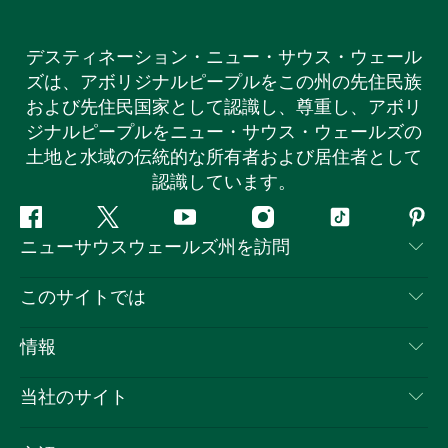
デスティネーション・ニュー・サウス・ウェール
ズは、アボリジナルピープルをこの州の先住民族
および先住民国家として認識し、尊重し、アボリ
ジナルピープルをニュー・サウス・ウェールズの
土地と水域の伝統的な所有者および居住者として
認識しています。
フ
ツ
ユ
イ
テ
ピ
ニューサウスウェールズ州を訪問
ェ
イ
ー
ン
ィ
ン
イ
ッ
チ
ス
ッ
タ
お問い合わせ
このサイトでは
ス
タ
ュ
タ
ク
レ
免責事項
ブ
ー
ー
グ
ト
ス
目的地
情報
ッ
ブ
ラ
ッ
ト
プライバシー
やるべきこと
ク
ム
ク
旅行情報
当社のサイト
クッキーに関する通知
ニューサウスウェールズ州のロードトリップ
ビジネスを登録する
利用規約
Sydney.com