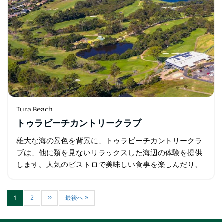
Tura Beach
トゥラビーチカントリークラブ
雄大な海の景色を背景に、トゥラビーチカントリークラ
ブは、他に類を見ないリラックスした海辺の体験を提供
します。人気のビストロで美味しい食事を楽しんだり、
バーでドリンクを片手にくつろいだり…
1
2
››
最後へ »