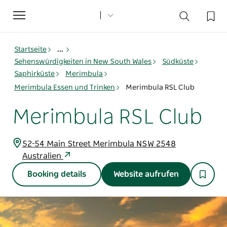
Toggle
navigation
Startseite
...
Sehenswürdigkeiten in New South Wales
Südküste
Saphirküste
Merimbula
Merimbula Essen und Trinken
Merimbula RSL Club
Merimbula RSL Club
52-54 Main Street Merimbula NSW 2548
Australien
Booking details
Website aufrufen