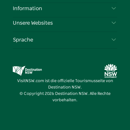
Haftungsausschluss
Reiseziele
Information
Datenschutz
Aktivitäten
Reiseinformationen
Unsere Websites
Cookie-Hinweis
Roadtrips in New South Wales
Tragen Sie Ihr Unternehmen ein
Nutzungsbedingungen
Sydney.com
Veranstaltungen
Sprache
Unternehmen in NSW
Destination NSW Corporate
Unterkunft
Bildung in New South Wales
Geschäftsveranstaltungen in New South Wales
Angebote
Destination NSW Medienzentrum
Vivid Sydney
VisitNSW.com ist die offizielle Tourismusseite von
Destination NSW.
© Copyright
2026
Destination NSW. Alle Rechte
vorbehalten.