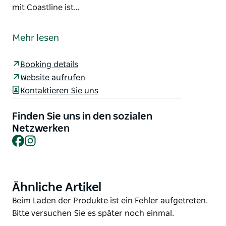
mit Coastline ist…
Bei Lake Macquarie Boat Hire bringen wir Menschen
auf dem Wasser zusammen. Ob Geburtstagsfeier,
Mehr lesen
Familienausflug oder Teambuilding-Event – unsere
Boote und Erlebnisse sind auf Komfort, Leichtigkeit
Booking details
und Geselligkeit ausgelegt.
Website aufrufen
Entdecken Sie Lake Macquarie wie nie zuvor – von
Kontaktieren Sie uns
unserem geselligen BBQ-Pontonboot „Day Tripper“
für 12 Personen über Ausflüge mit kleinen Booten
Finden Sie uns in den sozialen
bis hin zu Kajakabenteuern und exklusiven
Netzwerken
Facebook
Instagram
Luxuserlebnissen mit Coastline ist für jeden etwas
dabei.
Unkomplizierte Buchung, unvergessliche Erlebnisse.
Ähnliche Artikel
Product
List
Product
Beim Laden der Produkte ist ein Fehler aufgetreten.
List
Bitte versuchen Sie es später noch einmal.