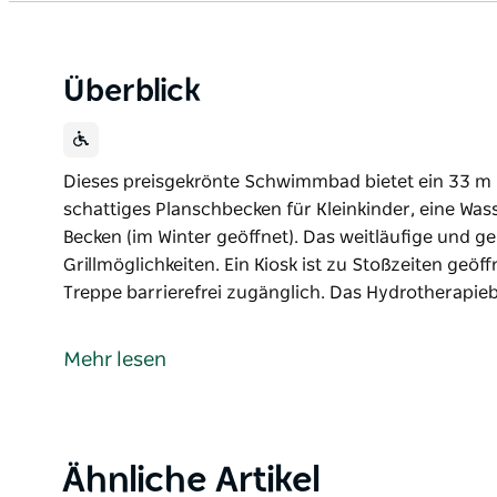
Überblick
Dieses preisgekrönte Schwimmbad bietet ein 33 m 
schattiges Planschbecken für Kleinkinder, eine Was
Becken (im Winter geöffnet). Das weitläufige und g
Grillmöglichkeiten. Ein Kiosk ist zu Stoßzeiten geöf
Treppe barrierefrei zugänglich. Das Hydrotherapieb
Dieses preisgekrönte Schwimmbad bietet ein 33 m 
schattiges Planschbecken für Kleinkinder, eine Was
Mehr lesen
Becken (im Winter geöffnet).
Das weitläufige und gepflegte Gelände verfügt über 
Stoßzeiten geöffnet.
Product
Ähnliche Artikel
Das Hauptbecken ist mit einer mobilen Treppe barr