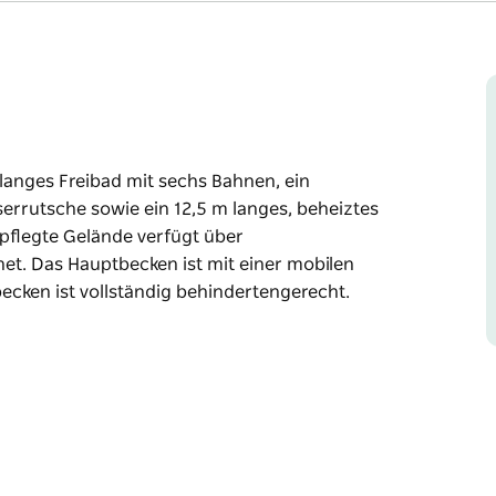
langes Freibad mit sechs Bahnen, ein
serrutsche sowie ein 12,5 m langes, beheiztes
epflegte Gelände verfügt über
fnet. Das Hauptbecken ist mit einer mobilen
ecken ist vollständig behindertengerecht.
langes Freibad mit sechs Bahnen, ein
serrutsche sowie ein 12,5 m langes, beheiztes
Grillmöglichkeiten. Ein Kiosk ist zu
ierefrei zugänglich. Das Hydrotherapiebecken