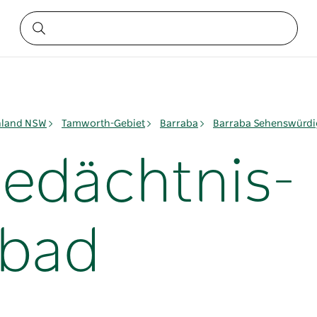
nland NSW
Tamworth-Gebiet
Barraba
Barraba Sehenswürdi
edächtnis-
bad