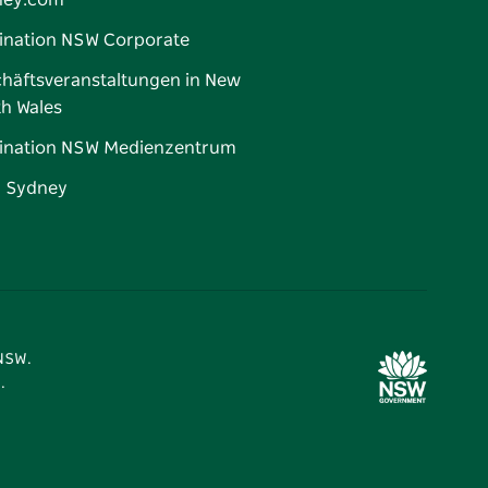
ney.com
ination NSW Corporate
häftsveranstaltungen in New
h Wales
ination NSW Medienzentrum
d Sydney
 NSW.
.