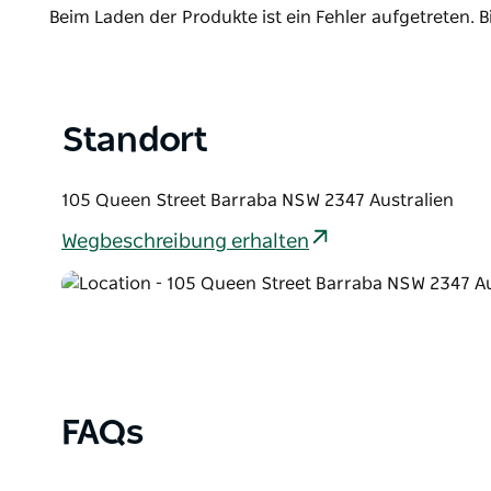
List
ist vollständig behindertengerecht.
Product
Beim Laden der Produkte ist ein Fehler aufgetreten. B
List
Standort
105 Queen Street Barraba NSW 2347 Australien
Wegbeschreibung erhalten
FAQs