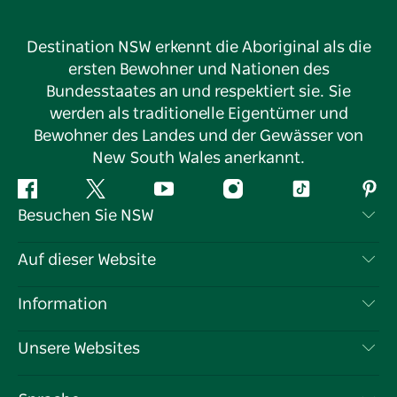
Destination NSW erkennt die Aboriginal als die
ersten Bewohner und Nationen des
Bundesstaates an und respektiert sie. Sie
werden als traditionelle Eigentümer und
Bewohner des Landes und der Gewässer von
New South Wales anerkannt.
Facebook
Twitter
YouTube
Instagram
TikTok
Pint
Besuchen Sie NSW
Kontaktieren Sie uns
Auf dieser Website
Haftungsausschluss
Reiseziele
Information
Datenschutz
Aktivitäten
Reiseinformationen
Unsere Websites
Cookie-Hinweis
Roadtrips in New South Wales
Tragen Sie Ihr Unternehmen ein
Nutzungsbedingungen
Sydney.com
Veranstaltungen