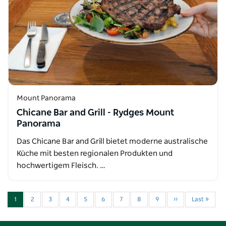
Mount Panorama
Chicane Bar and Grill - Rydges Mount
Panorama
Das Chicane Bar and Grill bietet moderne australische
Küche mit besten regionalen Produkten und
hochwertigem Fleisch. …
1
2
3
4
5
6
7
8
9
››
Last »