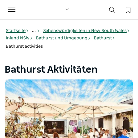
Toggle
navigation
Startseite
...
Sehenswürdigkeiten in New South Wales
Inland NSW
Bathurst und Umgebung
Bathurst
Bathurst activities
Bathurst Aktivitäten