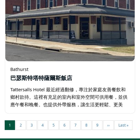
Bathurst
巴瑟斯特塔特薩爾斯飯店
Tattersalls Hotel 最近經過翻修，專注於家庭友善餐飲和
鄉村款待。這裡有充足的室內和室外空間可供用餐，並供
應午餐和晚餐。也提供外帶服務，讓生活更輕鬆、更美
味。
1
2
3
4
5
6
7
8
9
››
Last »