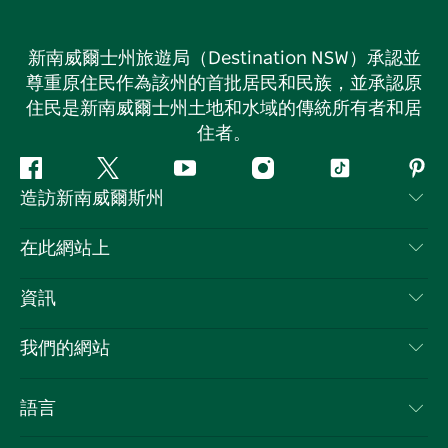
新南威爾士州旅遊局（Destination NSW）承認並
尊重原住民作為該州的首批居民和民族，並承認原
住民是新南威爾士州土地和水域的傳統所有者和居
住者。
Facebook
嘰
Youtube
Instagram
抖
Pint
造訪新南威爾斯州
嘰
音
喳
聯絡我們
在此網站上
喳
免責聲明
目的地
資訊
隱私
要做的事情
旅行資訊
Cookie 通知
我們的網站
新南威爾斯州公路旅行
列出您的業務
使用條款
Sydney.com
活動
語言
新南威爾斯的商業
新南威爾士州旅遊局（Destination NSW）企業網站​
住宿