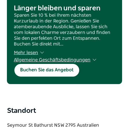
Länger bleiben und sparen
Sparen Sie 10 % bei Ihrem nächsten
Kurzurlaub in der Region. Genießen Sie
atemberaubende Ausblicke, lassen Sie sich
vom lokalen Charme verzaubern und finden
Sie den perfekten Ort zum Entspannen.
Buchen Sie direkt mit…
Mehr lesen
Allgemeine Geschäftsbedingungen
Es gelten die AGB. Der Rabatt gilt nur für
Buchen Sie das Angebot
Direktbuchungen. Verfügbarkeit vorbehalten.
Nicht mit anderen Angeboten kombinierbar.
Ausgenommen sind Feiertage, verlängerte
Wochenenden und Großveranstaltungen.
Mindestaufenthalt: 2 Nächte. Maximaler
Aufenthalt: 7 Nächte.
Standort
Seymour St Bathurst NSW 2795 Australien