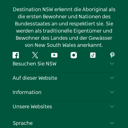
Destination NSW erkennt die Aboriginal als
die ersten Bewohner und Nationen des
Bundesstaates an und respektiert sie. Sie
werden als traditionelle Eigentümer und
Bewohner des Landes und der Gewässer
von New South Wales anerkannt.
Facebook
Twitter
YouTube
Instagram
TikTok
Pintere
Besuchen Sie NSW
Kontaktieren Sie uns
Auf dieser Website
Haftungsausschluss
Reiseziele
Information
Datenschutz
Aktivitäten
Reiseinformationen
Unsere Websites
Cookie-Hinweis
Roadtrips in New South Wales
Tragen Sie Ihr Unternehmen ein
Nutzungsbedingungen
Sydney.com
Veranstaltungen
Sprache
Unternehmen in NSW