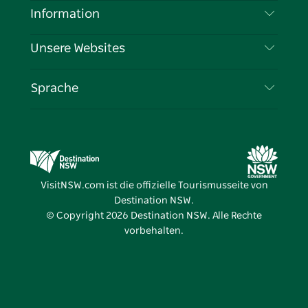
Reiseziele
Information
Datenschutz
Aktivitäten
Reiseinformationen
Unsere Websites
Cookie-Hinweis
Roadtrips in New South Wales
Tragen Sie Ihr Unternehmen ein
Nutzungsbedingungen
Sydney.com
Veranstaltungen
Sprache
Unternehmen in NSW
Destination NSW Corporate
Unterkunft
Bildung in New South Wales
Geschäftsveranstaltungen in New South Wales
Angebote
Destination NSW Medienzentrum
Vivid Sydney
VisitNSW.com ist die offizielle Tourismusseite von
Destination NSW.
© Copyright
2026
Destination NSW. Alle Rechte
vorbehalten.