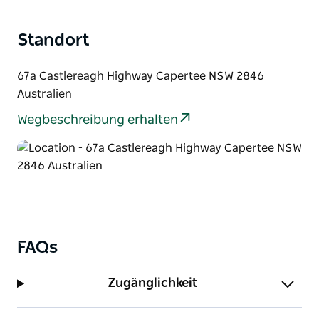
Das Herz und die Seele der Craft Works Distillery ist
Craig oder Crafty, wie er liebevoll genannt wird.
Standort
Handwerkliche Mühlen, Brauereien, Destillate, Fässer
und Handwerke seinen eigenen Single Malt Whisky
67a Castlereagh Highway Capertee NSW 2846
im australischen Stil.
Australien
Whisky-Stil, am besten beschrieben als vollmundige,
Wegbeschreibung erhalten
vollmundige Geschmacksbomben, die hergestellt
wurden, um das Beste aus seiner Gerste, seinen
Fässern und seinem Glauben daran zu bleiben,
guten Whisky zu machen, um ihn zu genießen.
FAQs
Zugänglichkeit