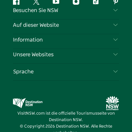
Facebook
Twitter
YouTube
Instagram
TikTok
Pintere
Besuchen Sie NSW
Kontaktieren Sie uns
Auf dieser Website
Haftungsausschluss
Reiseziele
Information
Datenschutz
Aktivitäten
Reiseinformationen
Unsere Websites
Cookie-Hinweis
Roadtrips in New South Wales
Tragen Sie Ihr Unternehmen ein
Nutzungsbedingungen
Sydney.com
Veranstaltungen
Sprache
Unternehmen in NSW
Destination NSW Corporate
Unterkunft
Bildung in New South Wales
Geschäftsveranstaltungen in New South Wales
Angebote
Destination NSW Medienzentrum
Vivid Sydney
VisitNSW.com ist die offizielle Tourismusseite von
Destination NSW.
© Copyright
2026
Destination NSW. Alle Rechte