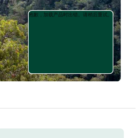
Product
Product
抱歉，加载产品时出错。请稍后重试。
List
List