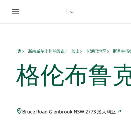
Toggle
navigation
家
新南威尔士州的景点
蓝山
卡通巴地区
斯普林伍
格伦布鲁
Bruce Road Glenbrook NSW 2773 澳大利亚