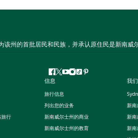
为该州的首批居民和民族，并承认原住民是新南威
Facebook
叽
YouTube
Instagram
抖
Pinterest
信息
我们
叽
音
喳
旅行信息
Sydn
喳
列出您的业务
新南
路旅行
新南威尔士州的商业
新南
新南威尔士州的教育
新南