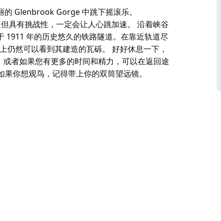
enbrook Gorge 中跳下摇滚乐。
部，虽短但具有挑战性，一定会让人心跳加速。 沿着峡谷
1911 年的历史悠久的铁路隧道。在靠近轨道尽
 交汇处的沙洲上仍然可以看到其建造的瓦砾。 好好休息一下，
 站，或者如果您有更多的时间和精力，可以在返回途
游一番。如果你想观鸟，记得带上你的双筒望远镜。
enbrook Gorge 中跳下摇滚乐。
部，虽短但具有挑战性，一定会让人心跳加速。
意建于 1911 年的历史悠久的铁路隧道。在靠
iver 交汇处的沙洲上仍然可以看到其建造的瓦砾。
apstone 站，或者如果您有更多的时间和精
 Pool 中畅游一番。如果你想观鸟，记得带上你的双