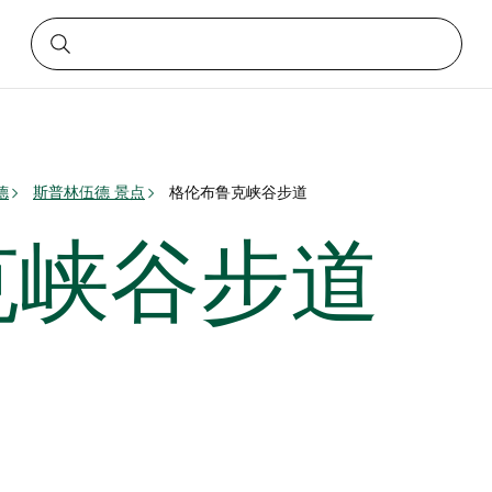
德
斯普林伍德 景点
格伦布鲁克峡谷步道
克峡谷步道