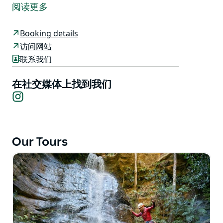
漂流和探险培训。无论是初学者还是经验丰富的探险爱好
阅读更多
者，都能享受独特的蓝山体验。
他们的探险之旅最多可容纳四人，以确保客户在丛林中轻
Booking details
盈前行的同时，享受最佳体验。他们的私人导游探险之旅
访问网站
则可容纳更大的团体。
联系我们
他们以提供独特的体验而自豪，在蓝山精心挑选的地点提
在社交媒体上找到我们
供露营探险和探险之旅。
Instagram
他们拥有先进的技术设备，能够以最大的舒适度和安全性
带您走得更远。
我们提供行业专家培训，涵盖各种技能水平的课程，以及
Our Tours
峡谷漂流、绳降、导航、生存和救援方面的定制培训。