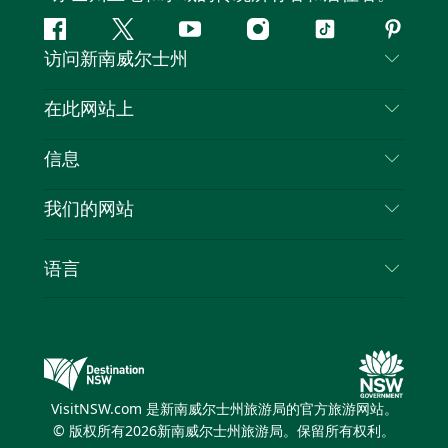
Facebook
叽
YouTube
Instagram
抖
Pintere
访问新南威尔士州
叽
音
喳
联系我们
在此网站上
喳
免责声明
目的地
信息
隐私
推荐活动
旅行信息
Cookie 通知
我们的网站
新南威尔士州公路旅行
列出您的业务
使用条款
Sydney.com
活动
语言
新南威尔士州的商业
新南威尔士州旅游局企业网站
住宿
新南威尔士州的教育
新南威尔士州商务活动
优惠
新南威尔士州旅游局媒体中心
缤纷悉尼灯光音乐节
VisitNSW.com 是新南威尔士州旅游局的官方旅游网站。
© 版权所有
2026
新南威尔士州旅游局。保留所有权利。