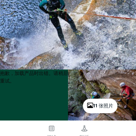
Product
Product
抱歉，加载产品时出错。请稍后
List
List
重试。
11 张照片