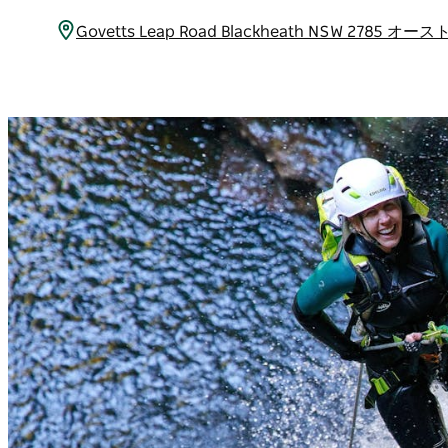
Govetts Leap Road Blackheath NSW 2785 オ