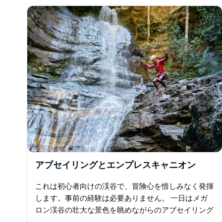
Roamは、ブルーマウンテンズの厳選された場所での
ニークな体験を提供できることを誇りに思っています
Roamのプレミアムなテクニカル機材により、最大限
なる高みへと導きます。
あらゆるスキルレベルに対応したコースや、キャニオ
ン、サバイバル、レスキューに関するオーダーメイド
られます。
アブセイリングとエンプレスキャニオン
これは初心者向けの渓谷で、冒険心を惜しみなく発揮
します。事前の経験は必要ありません。 一日はメガ
ロン渓谷の壮大な景色を眺めながらのアブセイリング