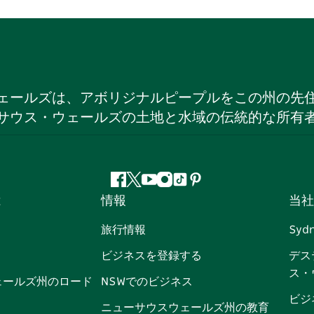
ェールズは、アボリジナルピープルをこの州の先
サウス・ウェールズの土地と水域の伝統的な所有
フ
ツ
ユ
イ
テ
ピ
は
情報
当社
ェ
イ
ー
ン
ィ
ン
イ
ッ
チ
ス
ッ
タ
旅行情報
Syd
ス
タ
ュ
タ
ク
レ
ビジネスを登録する
デス
ブ
ー
ー
グ
ト
ス
ス・
ッ
ブ
ラ
ッ
ト
ェールズ州のロード
NSWでのビジネス
ク
ム
ク
ビジ
ニューサウスウェールズ州の教育