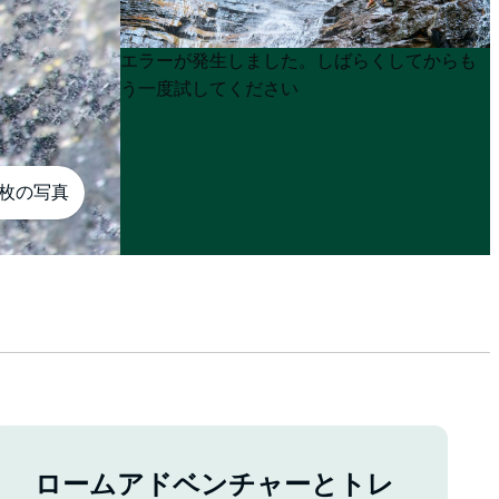
Product
Product
エラーが発生しました。しばらくしてからも
List
List
う一度試してください
1枚の写真
ロームアドベンチャーとトレ