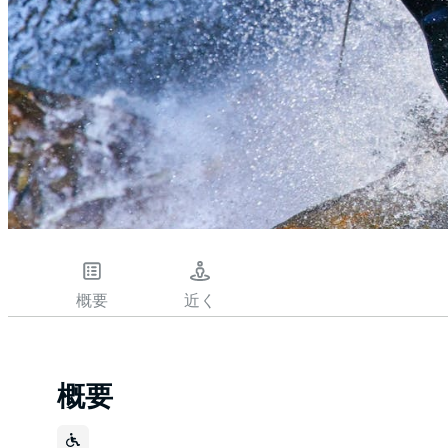
概要
近く
概要