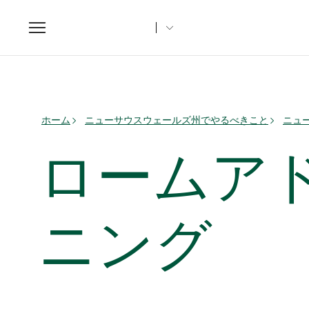
Toggle
navigation
ホーム
ニューサウスウェールズ州でやるべきこと
ニュ
ロームア
ニング