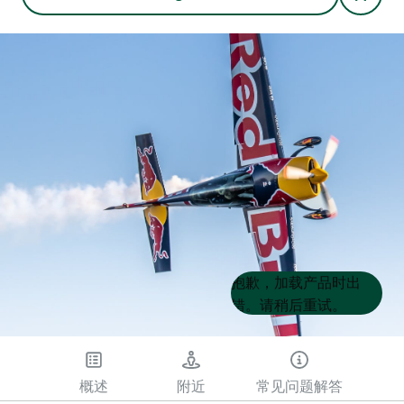
Product
Product
抱歉，加载产品时出
List
List
错。请稍后重试。
概述
附近
常见问题解答