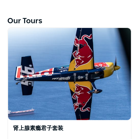
力最强劲、操控性最佳的双座飞机之一。配备360度全景
气泡座舱盖，您可以欣赏麦觉理湖的壮丽景色，无论是正
Our Tours
飞还是倒飞——刺激程度由您选择。
飞行当天，您可以额外购买10分钟的飞行时间、视频套
餐或MHR官方周边商品。
肾上腺素瘾君子套装