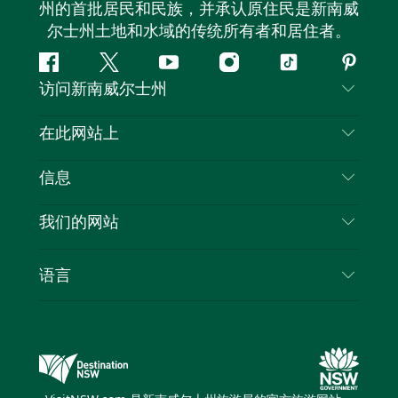
州的首批居民和民族，并承认原住民是新南威
尔士州土地和水域的传统所有者和居住者。
Facebook
叽
YouTube
Instagram
抖
Pintere
访问新南威尔士州
叽
音
喳
联系我们
在此网站上
喳
免责声明
目的地
信息
隐私
推荐活动
旅行信息
Cookie 通知
我们的网站
新南威尔士州公路旅行
列出您的业务
使用条款
Sydney.com
活动
语言
新南威尔士州的商业
新南威尔士州旅游局企业网站
住宿
新南威尔士州的教育
新南威尔士州商务活动
优惠
新南威尔士州旅游局媒体中心
缤纷悉尼灯光音乐节