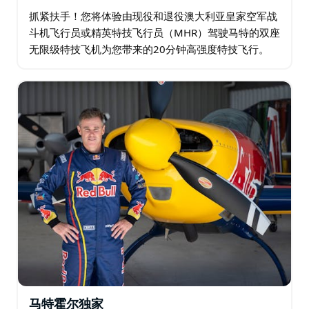
抓紧扶手！您将体验由现役和退役澳大利亚皇家空军战
斗机飞行员或精英特技飞行员（MHR）驾驶马特的双座
无限级特技飞机为您带来的20分钟高强度特技飞行。
您的飞行将从热身动作和轻型特技飞行开始，飞越美丽
的麦觉理湖和纽卡斯尔海滩…
马特霍尔独家