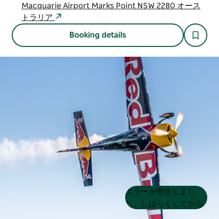
Macquarie Airport Marks Point NSW 2280 オース
トラリア
Booking details
Product
Product
エラーが発生しまし
List
List
た。しばらくしてから
もう一度試してくださ