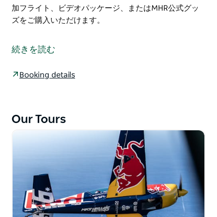
加フライト、ビデオパッケージ、またはMHR公式グッ
ズをご購入いただけます。
人生最高のライドは、アドレナリン全開のアクション満
載の10分間のフライトです。経験豊富なスタッフがサ
続きを読む
ポートいたします。操縦は、現役および元RAAF戦闘機
パイロット、またはMHRで訓練を受けたエリート曲技
Booking details
飛行士が担当します。
オーストラリアで最も速く、最もパワフルで、最も機動
性の高い2人乗り航空機の一つ、Extra 300Lに乗り込
Our Tours
み、シートベルトを締めましょう。360度ビューのバブ
ルキャノピーを装備し、マッコーリー湖の息を呑むよう
な景色を、直立または逆さから眺めることができます。
アクションのレベルは、お好みでお選びいただけます。
フライト当日、10分間の追加フライト、ビデオパッケ
ージ、またはMHR公式グッズをご購入いただけます。