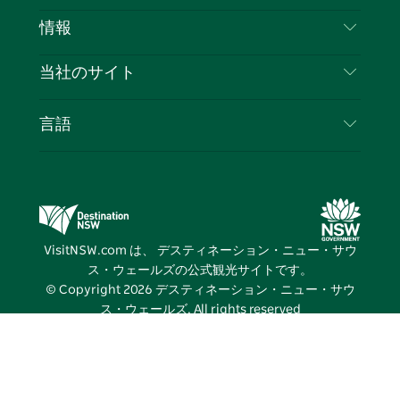
免責事項
ブ
ー
ー
グ
ト
ス
目的地
情報
ッ
ブ
ラ
ッ
ト
プライバシー
やるべきこと
ク
ム
ク
旅行情報
当社のサイト
クッキーに関する通知
ニューサウスウェールズ州のロードトリップ
ビジネスを登録する
利用規約
Sydney.com
イベント
言語
NSWでのビジネス
デスティネーション・ニュー・サウス・ウェール
宿泊施設
ニューサウスウェールズ州の教育
ズコーポレート
お得な情報
ビジネスイベントNSW
デスティネーション・ニュー・サウス・ウェール
VisitNSW.com は、 デスティネーション・ニュー・サウ
ズメディアセンター
ス・ウェールズの公式観光サイトです。
ビビッド・シドニー
© Copyright
2026
デスティネーション・ニュー・サウ
ス・ウェールズ. All rights reserved