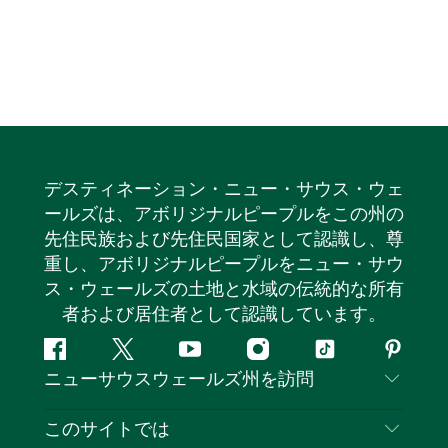
デスティネーション・ニュー・サウス・ウェ
ールズは、アボリジナルピープルをこの州の
先住民族および先住民国家として認識し、尊
重し、アボリジナルピープルをニュー・サウ
ス・ウェールズの土地と水域の伝統的な所有
者および居住者として認識しています。
フ
ツ
ユ
イ
テ
ピ
ニューサウスウェールズ州を訪問
ェ
イ
ー
ン
ィ
ン
イ
ッ
チ
ス
ッ
タ
お問い合わせ
このサイトでは
ス
タ
ュ
タ
ク
レ