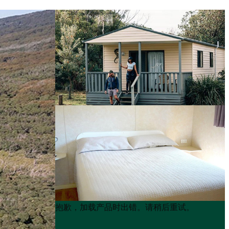
Product
Product
抱歉，加载产品时出错。请稍后重试。
List
List