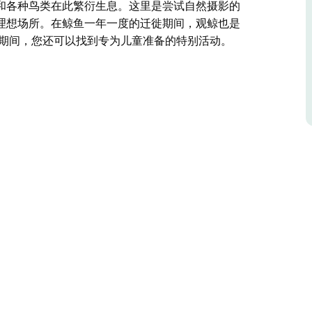
和各种鸟类在此繁衍生息。这里是尝试自然摄影的
理想场所。在鲸鱼一年一度的迁徙期间，观鲸也是
假期间，您还可以找到专为儿童准备的特别活动。
轻松假期的理想之选。这些整洁的小木屋配备所有现代化
，可欣赏迷人的丛林景色。
径探索周围的群山，或探索岩石平台和观景台。
动物资源丰富，袋鼠和各种鸟类在此繁衍生息。这
漫步、垂钓和冲浪的理想场所。在鲸鱼一年一度的
找到专为儿童准备的特别活动。