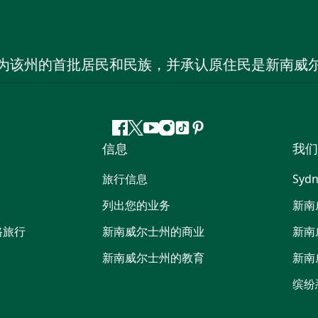
为该州的首批居民和民族，并承认原住民是新南威
Facebook
叽
YouTube
Instagram
抖
Pinterest
信息
我们
叽
音
喳
旅行信息
Sydn
喳
列出您的业务
新南
路旅行
新南威尔士州的商业
新南
新南威尔士州的教育
新南
缤纷