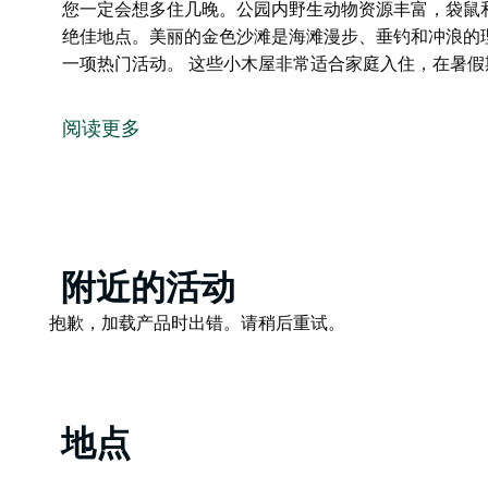
您一定会想多住几晚。公园内野生动物资源丰富，袋鼠
绝佳地点。美丽的金色沙滩是海滩漫步、垂钓和冲浪的
一项热门活动。 这些小木屋非常适合家庭入住，在暑
位于美丽南海岸的Pretty Beach小木屋是您享受
的舒适设施，距离穆拉马朗国家公园的海滩仅咫尺之遥
阅读更多
清晨，伴着海浪的轻柔拍打声醒来，您可以沿着徒步小
这里活动丰富多彩，您一定会想多住几晚。公园内野生
里是尝试自然摄影的绝佳地点。美丽的金色沙滩是海滩
迁徙期间，观鲸也是一项热门活动。
Product
附近的活动
这些小木屋非常适合家庭入住，在暑假期间，您还可以
List
Product
抱歉，加载产品时出错。请稍后重试。
List
地点