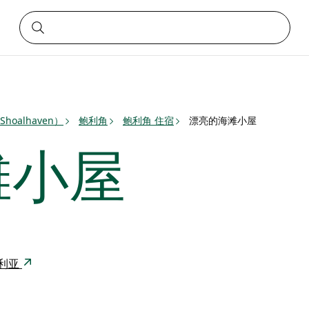
oalhaven）
鲍利角
鲍利角 住宿
漂亮的海滩小屋
滩小屋
澳大利亚