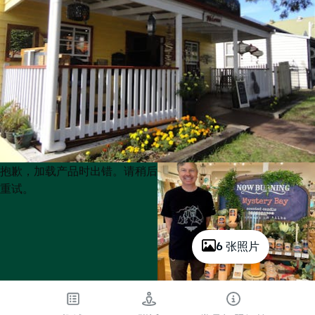
Product
Product
抱歉，加载产品时出错。请稍后
List
List
重试。
6 张照片