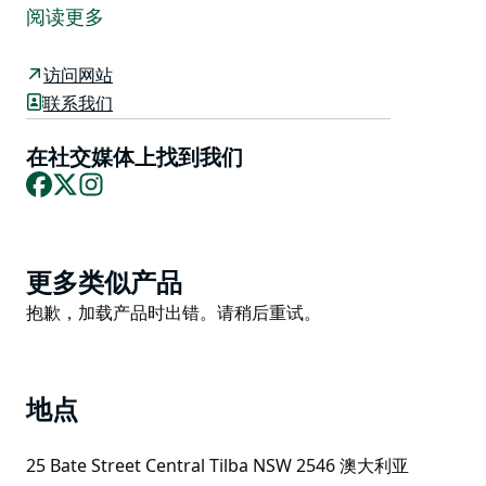
远南海岸历史悠久的中央蒂尔巴 (Central Tilba) 的手工
阅读更多
蜡烛和礼品店。Passionfish 由 Jason 和 Kylie 于 2007
年创立，以其手工浇注的大豆蜡烛、雪松芯蜡烛、藤条香
访问网站
薰、大豆蜡烛片、室内喷雾和家居香氛礼品而闻名，其灵
联系我们
感源自蒂尔巴、海岸和乡村风光。
游客可以漫步于中央蒂尔巴的店铺，探索充满当地风情的
在社交媒体上找到我们
Facebook
X
Instagram
香氛，挑选贴心的礼物，并体验南海岸最美丽的古镇之一
的迷人魅力。您可以在店内或网上选购 Passionfish 精心
制作和包装的澳大利亚制造的蜡烛和礼品。
Product
更多类似产品
List
Product
抱歉，加载产品时出错。请稍后重试。
List
地点
25 Bate Street Central Tilba NSW 2546 澳大利亚