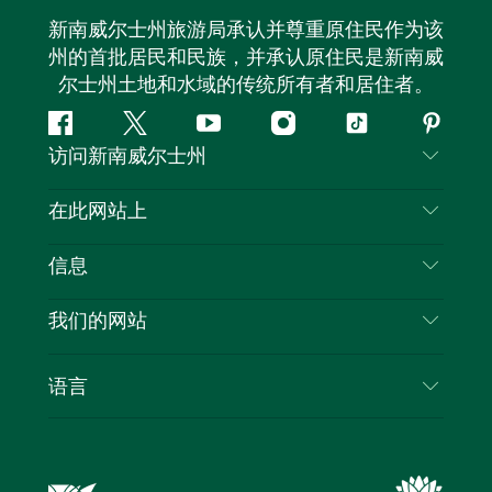
新南威尔士州旅游局承认并尊重原住民作为该
州的首批居民和民族，并承认原住民是新南威
尔士州土地和水域的传统所有者和居住者。
Facebook
叽
YouTube
Instagram
抖
Pintere
访问新南威尔士州
叽
音
喳
联系我们
在此网站上
喳
免责声明
目的地
信息
隐私
推荐活动
旅行信息
Cookie 通知
我们的网站
新南威尔士州公路旅行
列出您的业务
使用条款
Sydney.com
活动
语言
新南威尔士州的商业
新南威尔士州旅游局企业网站
住宿
新南威尔士州的教育
新南威尔士州商务活动
优惠
新南威尔士州旅游局媒体中心