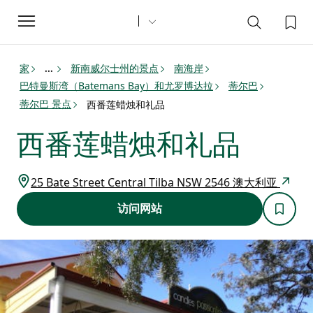
Toggle
navigation
家
新南威尔士州的景点
南海岸
...
巴特曼斯湾（Batemans Bay）和尤罗博​​达拉
蒂尔巴
蒂尔巴 景点
西番莲蜡烛和礼品
西番莲蜡烛和礼品
25 Bate Street Central Tilba NSW 2546 澳大利亚
访问网站