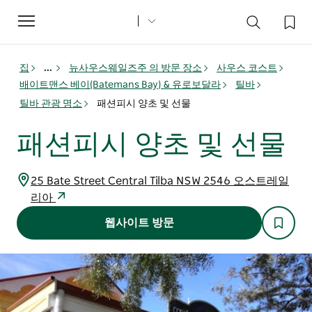
Toggle
navigation
집
...
뉴사우스웨일즈주 의 방문 장소
사우스 코스트
배이트맨스 베이(Batemans Bay) & 유로보달라
틸바
틸바 관광 명소
패션피시 양초 및 선물
패션피시 양초 및 선물
25 Bate Street Central Tilba NSW 2546 오스트레일
리아
웹사이트 방문