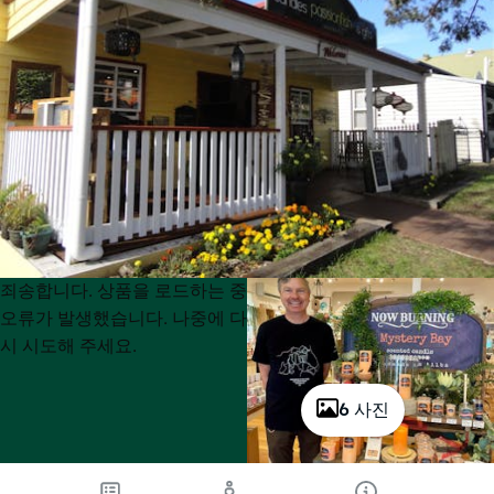
Product
Product
죄송합니다. 상품을 로드하는 중
List
List
오류가 발생했습니다. 나중에 다
시 시도해 주세요.
6 사진