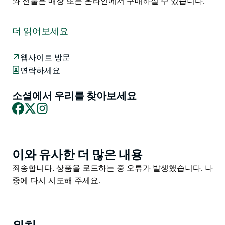
와 선물은 매장 또는 온라인에서 구매하실 수 있습니다.
패션피쉬 캔들 & 기프트는 호주 남부 해안의 유서 깊은 센
트럴 틸바에 위치한 수제 양초 및 선물 전문점입니다.
더 읽어보세요
2007년 제이슨과 카일리가 설립한 패션피쉬는 틸바와 해
안 그리고 전원 풍경에서 영감을 받은 수제 소이 캔들 삼
웹사이트 방문
나무 심지 양초 리드 디퓨저 소이 왁스 멜트 룸 스프레이
연락하세요
홈 프래그런스 선물 등으로 유명합니다.
방문객들은 센트럴 틸바 매장을 둘러보며 지역에서 영감
소셜에서 우리를 찾아보세요
Facebook
X
Instagram
을 받은 향기를 발견하고 정성 가득한 선물을 고르고 남부
해안에서 가장 아름다운 전통 마을 중 하나인 틸바의 매력
을 경험할 수 있습니다. 패션피쉬에서 직접 제작하고 포장
한 호주산 양초와 선물은 매장 또는 온라인에서 구매하실
이와 유사한 더 많은 내용
Product
수 있습니다.
List
Product
죄송합니다. 상품을 로드하는 중 오류가 발생했습니다. 나
List
중에 다시 시도해 주세요.