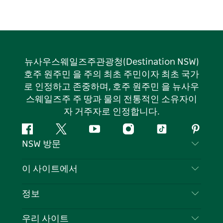
뉴사우스웨일즈주관광청(Destination NSW)
호주 원주민 을 주의 최초 주민이자 최초 국가
로 인정하고 존중하며, 호주 원주민 을 뉴사우
스웨일즈주 주 땅과 물의 전통적인 소유자이
자 거주자로 인정합니다.
페
지
유
인
틱
핀
NSW 방문
이
저
튜
스
톡
터
스
귀
브
타
레
문의하기
이 사이트에서
북
다
그
스
부인 성명
램
트
목적지
정보
은둔
할 일
여행 정보
우리 사이트
쿠키 고지