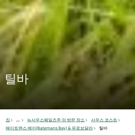
틸바
집
...
뉴사우스웨일즈주 의 방문 장소
사우스 코스트
배이트맨스 베이(Batemans Bay) & 유로보달라
틸바