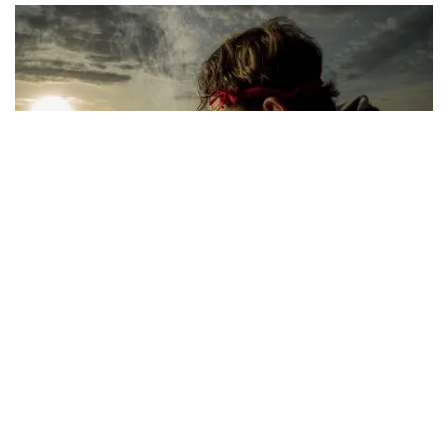
내런 내런(Ngaran Ngaran) 문화 인식
, Callala Bay - 출처: James
Horan 사진작가
틸바 틸바
이 매력적인 마을을 방문하세요
폭스글로브 가든
농장 별장