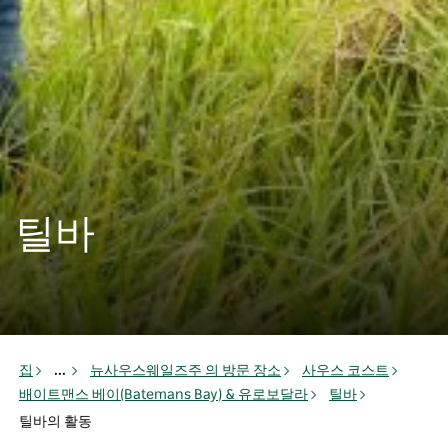
틸바
집
...
뉴사우스웨일즈주 의 방문 장소
사우스 코스트
배이트맨스 베이(Batemans Bay) & 유로보달라
틸바
틸바의 활동