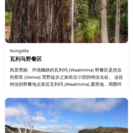
Nungatta
瓦利马野餐区
风景秀丽、环境幽静的瓦利玛 (Waalimma) 野餐区是您在
热那亚 (Genoa) 荒野徒步之旅前后小憩的绝佳去处。 这处
绝佳的野餐地点靠近瓦利玛 (Waalimma) 露营地，周围环
绕着红桉树，配备篝火圈、野餐桌以及教育和游客中心。
…