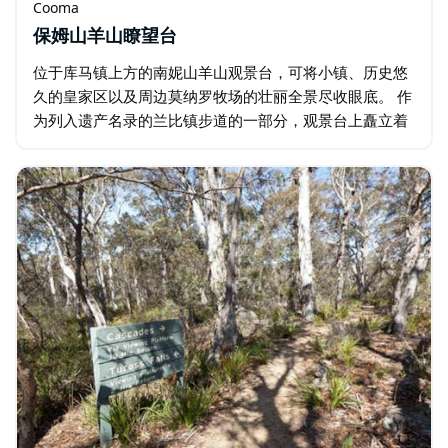
Cooma
保姆山羊山瞭望台
位于库马镇上方的南妮山羊山观景台，可将小镇、历史悠
久的皇家区以及周边莫纳罗牧场的壮丽全景尽收眼底。 作
为列入遗产名录的兰比镇步道的一部分，观景台上矗立着
当地艺术家克里斯·格雷厄姆创作的别具一格的母山羊雕
塑，是欣赏库马镇历史…