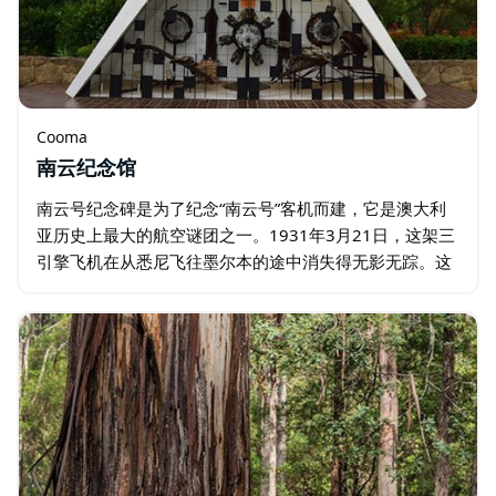
Cooma
南云纪念馆
南云号纪念碑是为了纪念“南云号”客机而建，它是澳大利
亚历史上最大的航空谜团之一。1931年3月21日，这架三
引擎飞机在从悉尼飞往墨尔本的途中消失得无影无踪。这
是澳大利亚历史上第一起重大民航灾难。 27年后，在雪山
水电工程建设期间…