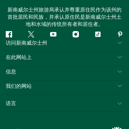
新南威尔士州旅游局承认并尊重原住民作为该州的
首批居民和民族，并承认原住民是新南威尔士州土
地和水域的传统所有者和居住者。
Facebook
叽
YouTube
Instagram
抖
Pint
访问新南威尔士州
叽
音
喳
联系我们
在此网站上
喳
免责声明
目的地
信息
隐私
推荐活动
旅行信息
Cookie 通知
我们的网站
新南威尔士州公路旅行
列出您的业务
使用条款
Sydney.com
活动
语言
新南威尔士州的商业
新南威尔士州旅游局企业网站
住宿
新南威尔士州的教育
新南威尔士州商务活动
优惠