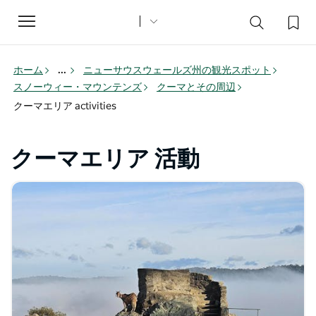
Toggle
navigation
ホーム
...
ニューサウスウェールズ州の観光スポット
スノーウィー・マウンテンズ
クーマとその周辺
クーマエリア activities
クーマエリア 活動