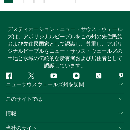
デスティネーション・ニュー・サウス・ウェール
ズは、アボリジナルピープルをこの州の先住民族
および先住民国家として認識し、尊重し、アボリ
ジナルピープルをニュー・サウス・ウェールズの
土地と水域の伝統的な所有者および居住者として
認識しています。
フ
ツ
ユ
イ
テ
ピ
ニューサウスウェールズ州を訪問
ェ
イ
ー
ン
ィ
ン
イ
ッ
チ
ス
ッ
タ
お問い合わせ
このサイトでは
ス
タ
ュ
タ
ク
レ
免責事項
ブ
ー
ー
グ
ト
ス
目的地
情報
ッ
ブ
ラ
ッ
ト
プライバシー
やるべきこと
ク
ム
ク
旅行情報
当社のサイト
クッキーに関する通知