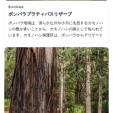
Bombala
ボンバラプラティパスリザーブ
ボンバラ地域は、清らかな川や小川に生息するカモノハ
シの数が多いことから、カモノハシの国として知られて
います。カモノハシ保護区は、ボンバラからデリゲート
ロード沿いに 4.2 km の場所にあり、カモノハシを見る
のに最適です…