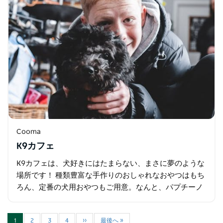
Cooma
K9カフェ
K9カフェは、犬好きにはたまらない、まさに夢のような
場所です！ 種類豊富な手作りのおしゃれなおやつはもち
ろん、定番の犬用おやつもご用意。なんと、パプチーノ
まであります！ バリスタが淹れるコーヒー、シェイク、
スムージー、スイーツはもちろん…
1
2
3
4
››
最後へ »