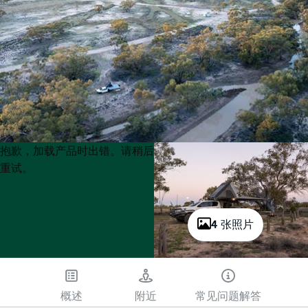
Product
Product
抱歉，加载产品时出错。请稍后
List
List
重试。
4 张照片
概述
附近
常见问题解答