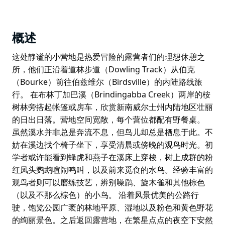
概述
这处静谧的小营地是热爱冒险的露营者们的理想休憩之
所，他们正沿着道林步道（Dowling Track）从伯克
（Bourke）前往伯兹维尔（Birdsville）的内陆路线旅
行。 在布林丁加巴溪（Brindingabba Creek）两岸的桉
树林旁搭起帐篷或房车，欣赏新南威尔士州内陆地区壮丽
的日出日落。营地空间宽敞，每个营位都配有野餐桌。
虽然溪水并非总是奔流不息，但鸟儿却总是栖息于此。不
妨在溪边找个椅子坐下，享受清晨或傍晚的观鸟时光。初
学者或许能看到蜂虎和燕子在溪床上穿梭，树上成群的粉
红凤头鹦鹉喧闹鸣叫，以及前来觅食的水鸟。经验丰富的
观鸟者则可以磨练技艺，辨别噪鹛、旋木雀和其他棕色
（以及不那么棕色）的小鸟。 沿着风景优美的公路行
驶，饱览公园广袤的林地平原、湿地以及粉色和黄色野花
的绚丽景色。之后返回露营地，在繁星点点的夜空下安然