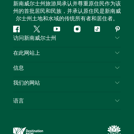
新南威尔士州旅游局承认并尊重原住民作为该
州的首批居民和民族，并承认原住民是新南威
尔士州土地和水域的传统所有者和居住者。
Facebook
叽
YouTube
Instagram
抖
Pintere
访问新南威尔士州
叽
音
喳
联系我们
在此网站上
喳
免责声明
目的地
信息
隐私
推荐活动
旅行信息
Cookie 通知
我们的网站
新南威尔士州公路旅行
列出您的业务
使用条款
Sydney.com
活动
语言
新南威尔士州的商业
新南威尔士州旅游局企业网站
住宿
新南威尔士州的教育
新南威尔士州商务活动
优惠
新南威尔士州旅游局媒体中心