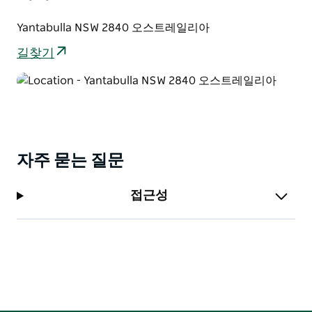
있습니다.
Yantabulla NSW 2840 오스트레일리아
아름다운 드라이브 코스를 따라 공원의 광활한 삼림 지대
습지 그리고 분홍색과 노란색 야생화가 만발한 풍경을 만
길찾기
끽해 보세요. 그런 다음 캠프장으로 돌아와 밤하늘의 별빛
아래에서 하룻밤을 보내세요.
자주 묻는 질문
접근성