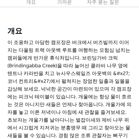
개요
가까운
자주 묻는 질문
개요
이 조용하고 아담한 캠프장은 버크에서 버즈빌까지 이어
지는 다울링 트랙 아웃백 루트를 여행하는 모험심 넘치는
캠퍼들에게 반가운 휴식처입니다. 브린딩가바 크릭
(Brindingabba Creek)을 따라 늘어선 쿨라바 나무 옆에
텐트나 카라반을 치고 뉴사우스웨일즈 아웃백의 &#x27;
코너 컨트리&#x27;에서 펼쳐지는 장엄한 일출과 일몰을
감상해 보세요. 넉넉한 공간이 마련되어 있으며 각 캠프장
에는 피크닉 테이블이 있습니다. 개울에는 항상 물이 흐르
는 것은 아니지만 새들은 언제나 찾아옵니다. 개울가에 의
자를 놓고 이른 저녁이나 아침에 새 관찰을 즐겨보세요.
초보자는 개울가를 날아다니는 벌잡이새와 제비 나무 위
에서 시끄럽게 지저귀는 분홍앵무 떼 그리고 찾아오는 물
새들을 볼 수 있습니다. 경험 많은 조류 관찰자는 뻐꾸기