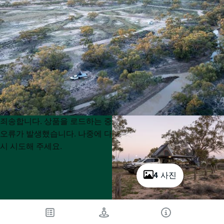
Product
Product
죄송합니다. 상품을 로드하는 중
List
List
오류가 발생했습니다. 나중에 다
시 시도해 주세요.
4 사진