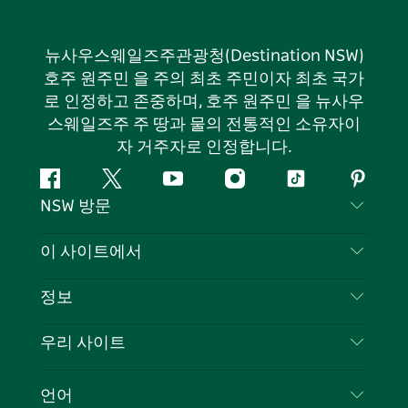
뉴사우스웨일즈주관광청(Destination NSW)
호주 원주민 을 주의 최초 주민이자 최초 국가
로 인정하고 존중하며, 호주 원주민 을 뉴사우
스웨일즈주 주 땅과 물의 전통적인 소유자이
자 거주자로 인정합니다.
페
지
유
인
틱
핀
NSW 방문
이
저
튜
스
톡
터
스
귀
브
타
레
문의하기
이 사이트에서
북
다
그
스
부인 성명
램
트
목적지
정보
은둔
할 일
여행 정보
우리 사이트
쿠키 고지
뉴사우스웨일즈주 로드 트립
귀하의 사업을 등록하세요
이용 약관
Sydney.com
이벤트
언어
뉴사우스웨일즈주 의 사업