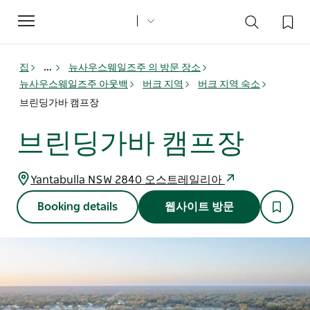
Toggle
navigation
집
...
뉴사우스웨일즈주 의 방문 장소
뉴사우스웨일즈주 아웃백
버크 지역
버크 지역 숙소
브린딩가바 캠프장
브린딩가바 캠프장
Yantabulla NSW 2840 오스트레일리아
Booking details
웹사이트 방문