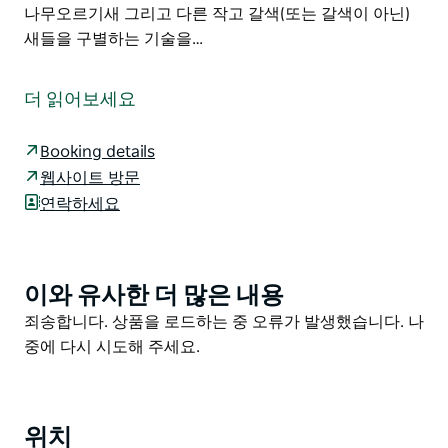
나무오르기새 그리고 다른 작고 갈색(또는 갈색이 아닌)
새들을 구별하는 기술을…
이 조용하고 아담한 캠프장은 버크에서 버즈빌까지 이어
지는 다울링 트랙 아웃백 루트를 여행하는 모험심 넘치는
더 읽어보세요
캠퍼들에게 반가운 휴식처입니다.
브린딩가바 크릭(Brindingabba Creek)을 따라 늘어선 쿨
Booking details
라바 나무 옆에 텐트나 카라반을 치고 뉴사우스웨일즈 아
웹사이트 방문
웃백의 '코너 컨트리'에서 펼쳐지는 장엄한 일출과 일몰을
연락하세요
감상해 보세요. 넉넉한 공간이 마련되어 있으며 각 캠프장
에는 피크닉 테이블이 있습니다.
개울에는 항상 물이 흐르는 것은 아니지만 새들은 언제나
이와 유사한 더 많은 내용
Product
찾아옵니다. 개울가에 의자를 놓고 이른 저녁이나 아침에
List
Product
죄송합니다. 상품을 로드하는 중 오류가 발생했습니다. 나
새 관찰을 즐겨보세요. 초보자는 개울가를 날아다니는 벌
List
중에 다시 시도해 주세요.
잡이새와 제비 나무 위에서 시끄럽게 지저귀는 분홍앵무
떼 그리고 찾아오는 물새들을 볼 수 있습니다. 경험 많은
조류 관찰자는 뻐꾸기 나무오르기새 그리고 다른 작고 갈
색(또는 갈색이 아닌) 새들을 구별하는 기술을 연마할 수
위치