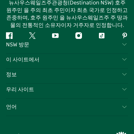
뉴사우스웨일즈주관광청(Destination NSW) 호주
원주민 을 주의 최초 주민이자 최초 국가로 인정하고
존중하며, 호주 원주민 을 뉴사우스웨일즈주 주 땅과
물의 전통적인 소유자이자 거주자로 인정합니다.
페
지
유
인
틱
핀
NSW 방문
이
저
튜
스
톡
터
스
귀
브
타
레
문의하기
이 사이트에서
북
다
그
스
부인 성명
램
트
목적지
정보
은둔
할 일
여행 정보
우리 사이트
쿠키 고지
뉴사우스웨일즈주 로드 트립
귀하의 사업을 등록하세요
이용 약관
Sydney.com
이벤트
언어
뉴사우스웨일즈주 의 사업
뉴사우스웨일즈주관광청(Destination NSW) 기업
숙소
뉴사우스웨일즈주 의 교육
비즈니스 이벤트 뉴사우스웨일즈주
거래