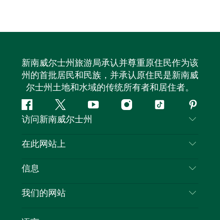
新南威尔士州旅游局承认并尊重原住民作为该
州的首批居民和民族，并承认原住民是新南威
尔士州土地和水域的传统所有者和居住者。
Facebook
叽
YouTube
Instagram
抖
Pintere
访问新南威尔士州
叽
音
喳
联系我们
在此网站上
喳
免责声明
目的地
信息
隐私
推荐活动
旅行信息
Cookie 通知
我们的网站
新南威尔士州公路旅行
列出您的业务
使用条款
Sydney.com
活动