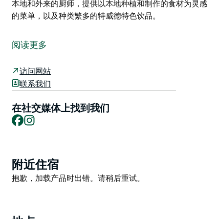
本地和外来的厨师，提供以本地种植和制作的食材为灵感
的菜单，以及种类繁多的特威德特色饮品。
“品味特威德”（Savour The Tweed）是一场全新的美食
美酒盛会。
阅读更多
为期五天的盛会将为您献上精彩绝伦的烹饪盛宴，菜单上
将呈现新鲜种植的美味佳肴，保证让您度过一段美好的时
访问网站
光。
联系我们
“品味特威德”将举办超过20场精彩纷呈的特色活动，展示
在社交媒体上找到我们
特威德的美食佳肴及其背后的匠人，从原住民故事讲述
Facebook
Instagram
者、充满热情的厨师，到才华横溢的酿酒师、啤酒酿造
师、咖啡师、奶酪制造商、农民以及琳琅满目的手工酿酒
师。
Product
首届活动由特威德厨师兼作家Christine Manfield和“直
附近住宿
List
达源头”（Straight To The Source）的当地美食倡导者
Product
抱歉，加载产品时出错。请稍后重试。
Amy Colli共同策划，将聚焦本地和外来的厨师，提供以
List
本地种植和制作的食材为灵感的菜单，以及种类繁多的特
威德特色饮品。