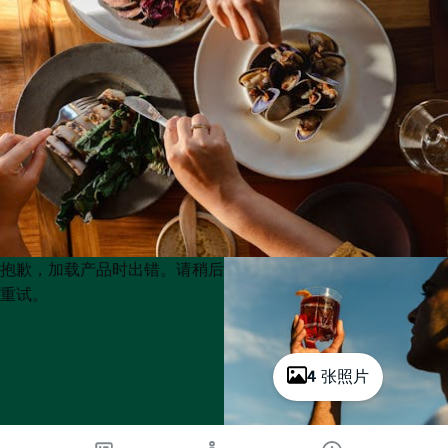
Product
Product
抱歉，加载产品时出错。请稍后
List
List
重试。
4 张照片