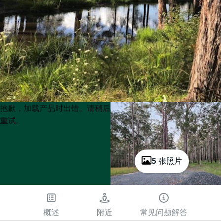
Product
Product
抱歉，加载产品时出错。请稍后
List
List
重试。
5 张照片
概述
附近
常见问题解答