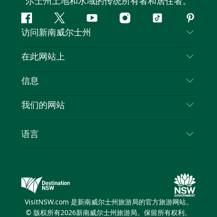
尔士州土地和水域的传统所有者和居住者。
Facebook
叽
YouTube
Instagram
抖
Pintere
访问新南威尔士州
叽
音
喳
联系我们
在此网站上
喳
免责声明
目的地
信息
隐私
推荐活动
旅行信息
Cookie 通知
我们的网站
新南威尔士州公路旅行
列出您的业务
使用条款
Sydney.com
活动
语言
新南威尔士州的商业
新南威尔士州旅游局企业网站
住宿
新南威尔士州的教育
新南威尔士州商务活动
优惠
新南威尔士州旅游局媒体中心
缤纷悉尼灯光音乐节
VisitNSW.com 是新南威尔士州旅游局的官方旅游网站。
© 版权所有
2026
新南威尔士州旅游局。保留所有权利。