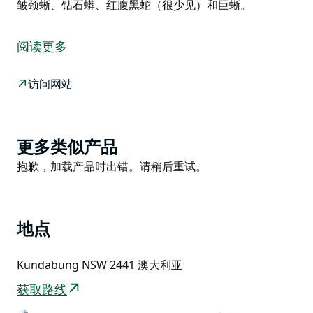
皱颈蜥、钻石蟒、红腹黑蛇（很少见）和巨蜥。
这是通过 Hipcamp 提供的托管住宿，以下是房东提供的
有关其产品的信息。
阅读更多
Heartwood Farm 位于中北海岸的中心位置，占地 120
英亩 - 大约在悉尼和布里斯班之间，距离太平洋高速公路
访问网站
仅 1.5 公里，25 分钟到麦夸里港，15 分钟到肯普西，30
分钟到新月角，45 分钟到西南岩。我们远离电网，亲近
大自然，享受大自然提供的丰富资源。在过去的几年里，
Product
更多类似产品
我们一直在建设和发展。我们仍在进行中。有 3 个
List
Product
抱歉，加载产品时出错。请稍后重试。
Brumbies 掌管着这个地方。他们很友好，尤其是当你有
List
胡萝卜的时候。还有很多袋鼠和小袋鼠，有些非常友好，
因为它们是由我们做动物救援的邻居饲养的。这里还有许
多不同种类的鸟类，包括广受喜爱的黑凤头鹦鹉，它们在
地点
这里数量众多。我们还看到了海龟、皱颈蜥、钻石蟒、红
腹黑蛇（很少见）和巨蜥。
Kundabung NSW 2441 澳大利亚
获取路线