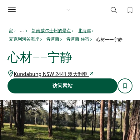
Toggle
navigation
家
新南威尔士州的景点
北海岸
...
麦克利河谷海岸
肯普西
肯普西 住宿
心材——宁静
心材——宁静
Kundabung NSW 2441 澳大利亚
访问网站