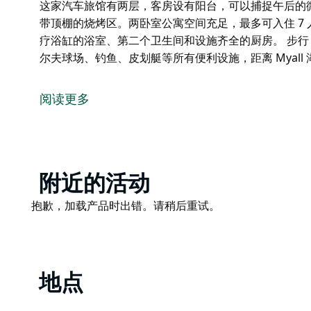
这家汽车旅馆有两层，客房设有阳台，可以捕捉午后的
带顶棚的烧烤区。两卧室公寓空间充足，最多可入住 7 
疗浴缸的浴室、第二个卫生间和设施齐全的厨房。 步行 
尔夫球场、钓鱼、皮划艇等所有便利设施，距离 Myall 
Hawks Nest Motel 汽车旅馆坐落在宁静的地
丰富的自然风光，距离 Myall 河仅 50m，距离 Benne
阅读更多
新、干净、舒适——大号汽车旅馆客房、一卧室单元、
这家汽车旅馆有两层，客房设有阳台，可以捕捉午后的
带顶棚的烧烤区。两卧室公寓空间充足，最多可入住 7 
疗浴缸的浴室、第二个卫生间和设施齐全的厨房。
Product
附近的活动
步行 15 分钟即可到达河流、海滩、咖啡馆和餐厅、
List
Product
抱歉，加载产品时出错。请稍后重试。
Myall 湖和国家公园仅 15 分钟车程。
List
地点