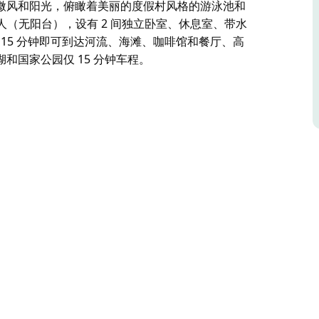
微风和阳光，俯瞰着美丽的度假村风格的游泳池和
人（无阳台），设有 2 间独立卧室、休息室、带水
15 分钟即可到达河流、海滩、咖啡馆和餐厅、高
湖和国家公园仅 15 分钟车程。
点，提供多种住宿选择，是您的家外之家。酒店周围环绕着
tt 海滩和 Jimmy 海滩 1 公里。他们所有的房间都清
特大号单间公寓、水疗套房和两卧室独立公寓。
微风和阳光，俯瞰着美丽的度假村风格的游泳池和
人（无阳台），设有 2 间独立卧室、休息室、带水
高尔夫球场、钓鱼、皮划艇等所有便利设施，距离