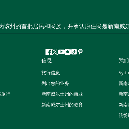
为该州的首批居民和民族，并承认原住民是新南威
Facebook
叽
YouTube
Instagram
抖
Pinterest
信息
我们
叽
音
喳
旅行信息
Sydn
喳
列出您的业务
新南
路旅行
新南威尔士州的商业
新南
新南威尔士州的教育
新南
缤纷