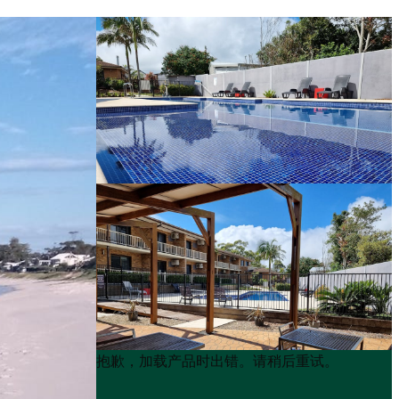
Product
Product
抱歉，加载产品时出错。请稍后重试。
List
List