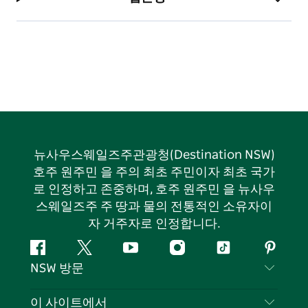
뉴사우스웨일즈주관광청(Destination NSW)
호주 원주민 을 주의 최초 주민이자 최초 국가
로 인정하고 존중하며, 호주 원주민 을 뉴사우
스웨일즈주 주 땅과 물의 전통적인 소유자이
자 거주자로 인정합니다.
페
지
유
인
틱
핀
NSW 방문
이
저
튜
스
톡
터
스
귀
브
타
레
문의하기
이 사이트에서
북
다
그
스