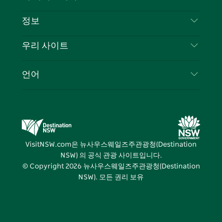
부인 성명
램
트
목적지
정보
은둔
할 일
여행 정보
우리 사이트
쿠키 고지
뉴사우스웨일즈주 로드 트립
귀하의 사업을 등록하세요
이용 약관
Sydney.com
이벤트
언어
뉴사우스웨일즈주 의 사업
뉴사우스웨일즈주관광청(Destination NSW) 기업
숙소
뉴사우스웨일즈주 의 교육
비즈니스 이벤트 뉴사우스웨일즈주
거래
뉴사우스웨일즈주관광청(Destination NSW) 미디
어 센터
VisitNSW.com은 뉴사우스웨일즈주관광청(Destination
비비드 시드니(Vivid Sydney)
NSW) 의 공식 관광 사이트입니다.
© Copyright
2026
뉴사우스웨일즈주관광청(Destination
NSW). 모든 권리 보유