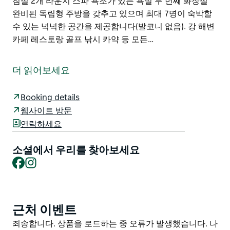
침실 2개 라운지 스파 욕조가 있는 욕실 두 번째 화장실
완비된 독립형 주방을 갖추고 있으며 최대 7명이 숙박할
수 있는 넉넉한 공간을 제공합니다(발코니 없음). 강 해변
카페 레스토랑 골프 낚시 카약 등 모든…
Hawks Nest Motel은 조용하고 조용한 위치에 자리잡은
집과 같은 곳으로 다양한 숙박 옵션을 제공합니다. Myall
더 읽어보세요
강에서 단 50m, Bennett's 및 Jimmy's 해변에서 1km 거
리에 있는 풍부한 자연으로 둘러싸여 있습니다. 모든 객실
Booking details
은 신선하고 깨끗하며 편안합니다. 퀸 모텔 객실, 1베드룸
웹사이트 방문
객실 킹 스튜디오 스파 스위트룸, 2베드룸 독립형 아파트
연락하세요
등이 있습니다.
모텔은 오후의 산들바람과 태양을 포착할 수 있는 발코니
소셜에서 우리를 찾아보세요
가 있고 아름다운 리조트 스타일의 수영장과 지하 바비큐
Facebook
Instagram
공간이 내려다보이는 2개 층으로 구성되어 있습니다. 2베
드룸 아파트는 별도의 침실 2개 라운지 스파 욕조가 있는
욕실 두 번째 화장실 완비된 독립형 주방을 갖추고 있으며
근처 이벤트
Product
최대 7명이 숙박할 수 있는 넉넉한 공간을 제공합니다(발
List
Product
죄송합니다. 상품을 로드하는 중 오류가 발생했습니다. 나
코니 없음).