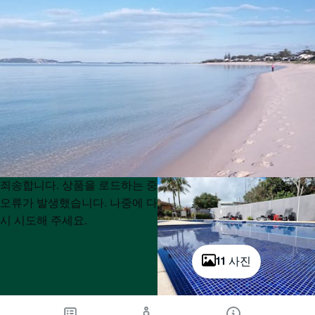
Product
Product
죄송합니다. 상품을 로드하는 중
List
List
오류가 발생했습니다. 나중에 다
시 시도해 주세요.
11 사진