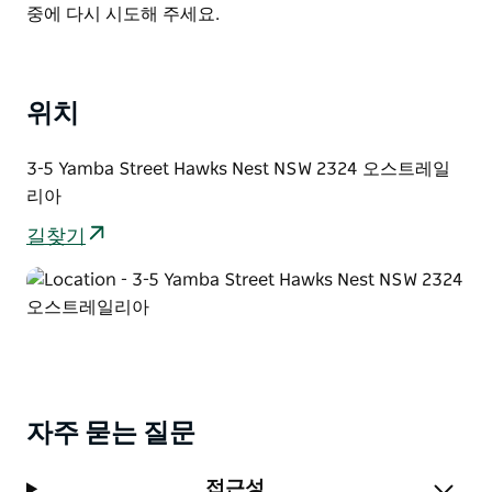
List
중에 다시 시도해 주세요.
강 해변 카페 레스토랑 골프 낚시 카약 등 모든 편의 시설
이 도보로 15분 이내 거리에 있으며 마이올 호수와 국립
공원은 차로 단 15분 거리에 있습니다.
위치
3-5 Yamba Street Hawks Nest NSW 2324 오스트레일
리아
길찾기
자주 묻는 질문
접근성