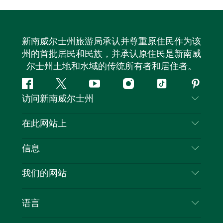
新南威尔士州旅游局承认并尊重原住民作为该
州的首批居民和民族，并承认原住民是新南威
尔士州土地和水域的传统所有者和居住者。
Facebook
叽
YouTube
Instagram
抖
Pintere
访问新南威尔士州
叽
音
喳
联系我们
在此网站上
喳
免责声明
目的地
信息
隐私
推荐活动
旅行信息
Cookie 通知
我们的网站
新南威尔士州公路旅行
列出您的业务
使用条款
Sydney.com
活动
语言
新南威尔士州的商业
新南威尔士州旅游局企业网站
住宿