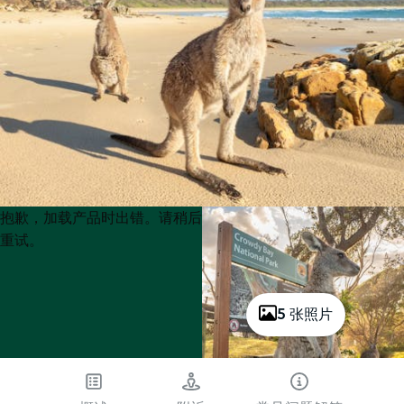
Product
Product
抱歉，加载产品时出错。请稍后
List
List
重试。
5 张照片