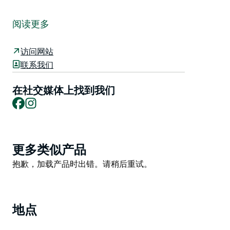
位于巴林顿海岸北端的钻石头海滩及其标志性的岩层十分
美丽。
阅读更多
许多东部灰大袋鼠都把这片海滩和附近的露营地当做自己
的家。经常可以看到它们在白色沙滩上跳跃、在海滩植被
访问网站
下乘凉，甚至在海里畅游以消暑。
联系我们
钻石头环道可从海滩进入，它横跨岩石岬角，向南延伸至
在社交媒体上找到我们
凯利斯海滩。带上您的相机，欣赏令人惊叹的美景吧！
Facebook
Instagram
钻石头海滩可从南部的露营地和北部的邓博根驾驶四驱车
进入。驾车前往海滩需要新南威尔士州国家公园通行证。
巴林顿海岸以其森林、水道和海滩以及 15 个国家公园和
Product
更多类似产品
63 个州立森林、自然保护区和保护区而闻名。 38 条河流
List
Product
抱歉，加载产品时出错。请稍后重试。
灌溉着这片肥沃的土地，其中包括南半球唯一的双三角洲
List
和该州最高的 200 米单级瀑布。巴灵顿海岸还拥有原始
的三重湖泊系统和超过 190 公里的绝美海岸线。
地点