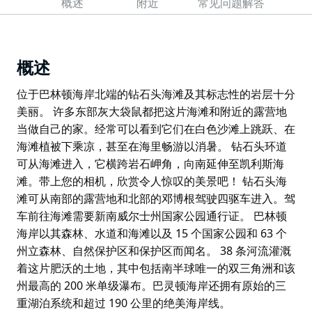
概述
附近
常见问题解答
概述
位于巴林顿海岸北端的钻石头海滩及其标志性的岩层十分
美丽。 许多东部灰大袋鼠都把这片海滩和附近的露营地
当做自己的家。经常可以看到它们在白色沙滩上跳跃、在
海滩植被下乘凉，甚至在海里畅游以消暑。 钻石头环道
可从海滩进入，它横跨岩石岬角，向南延伸至凯利斯海
滩。带上您的相机，欣赏令人惊叹的美景吧！ 钻石头海
滩可从南部的露营地和北部的邓博根驾驶四驱车进入。驾
车前往海滩需要新南威尔士州国家公园通行证。 巴林顿
海岸以其森林、水道和海滩以及 15 个国家公园和 63 个
州立森林、自然保护区和保护区而闻名。 38 条河流灌溉
着这片肥沃的土地，其中包括南半球唯一的双三角洲和该
州最高的 200 米单级瀑布。巴灵顿海岸还拥有原始的三
重湖泊系统和超过 190 公里的绝美海岸线。