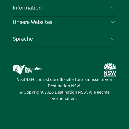
Haftungsausschluss
Reiseziele
Information
Datenschutz
Aktivitäten
Reiseinformationen
Unsere Websites
Cookie-Hinweis
Roadtrips in New South Wales
Tragen Sie Ihr Unternehmen ein
Nutzungsbedingungen
Sydney.com
Veranstaltungen
Sprache
Unternehmen in NSW
Destination NSW Corporate
Unterkunft
Bildung in New South Wales
Geschäftsveranstaltungen in New South Wales
Angebote
Destination NSW Medienzentrum
Vivid Sydney
VisitNSW.com ist die offizielle Tourismusseite von
Destination NSW.
© Copyright
2026
Destination NSW. Alle Rechte
vorbehalten.