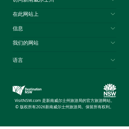
叽
音
喳
联系我们
在此网站上
喳
免责声明
目的地
信息
隐私
推荐活动
旅行信息
Cookie 通知
我们的网站
新南威尔士州公路旅行
列出您的业务
使用条款
Sydney.com
活动
语言
新南威尔士州的商业
新南威尔士州旅游局企业网站
住宿
新南威尔士州的教育
新南威尔士州商务活动
优惠
新南威尔士州旅游局媒体中心
缤纷悉尼灯光音乐节
VisitNSW.com 是新南威尔士州旅游局的官方旅游网站。
© 版权所有
2026
新南威尔士州旅游局。保留所有权利。