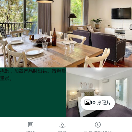
Product
Product
抱歉，加载产品时出错。请稍后
List
List
重试。
10 张照片