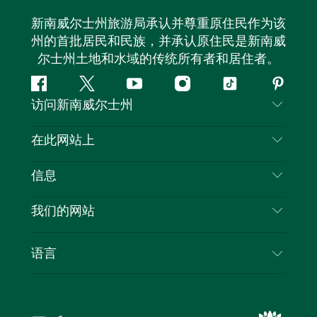
新南威尔士州旅游局承认并尊重原住民作为该
州的首批居民和民族，并承认原住民是新南威
尔士州土地和水域的传统所有者和居住者。
Facebook
叽
YouTube
Instagram
抖
Pintere
访问新南威尔士州
叽
音
喳
联系我们
在此网站上
喳
免责声明
目的地
信息
隐私
推荐活动
旅行信息
Cookie 通知
我们的网站
新南威尔士州公路旅行
列出您的业务
使用条款
Sydney.com
活动
语言
新南威尔士州的商业
新南威尔士州旅游局企业网站
住宿
新南威尔士州的教育
新南威尔士州商务活动
优惠