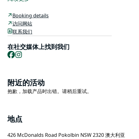
从您的住所步行前往 Wine House、Roche Estate、
Hunter Valley Gardens，或者顺路前往 Cypress Lakes
Booking details
打一场高尔夫球。
访问网站
联系我们
因此，您只需抵达、停车、停放，然后漫步去品尝亨特葡
萄酒，也许还可以吃点东西。返回维罗纳，冬季在火边放
在社交媒体上找到我们
松身心，夏季与朋友和家人一起享受烧烤。
Facebook
Instagram
周围的私人灌木丛和葡萄园会让您感觉远离文明社会，但
又置身于活动之中。非常适合音乐会周末或任何周末；维
罗纳葡萄园小屋将是您一次又一次返回的地方。
Product
附近的活动
List
Product
抱歉，加载产品时出错。请稍后重试。
List
地点
426 McDonalds Road Pokolbin NSW 2320 澳大利亚