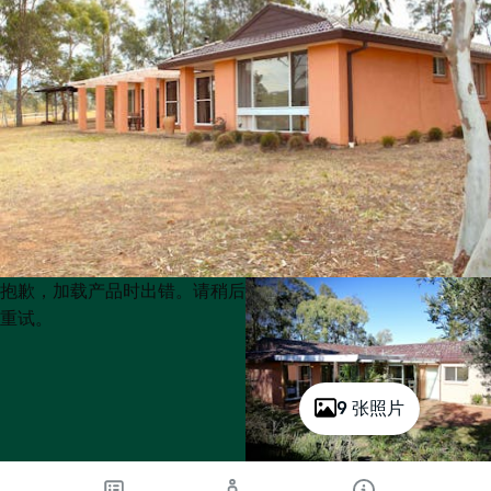
Product
Product
抱歉，加载产品时出错。请稍后
List
List
重试。
9 张照片