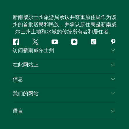
新南威尔士州旅游局承认并尊重原住民作为该
州的首批居民和民族，并承认原住民是新南威
尔士州土地和水域的传统所有者和居住者。
Facebook
叽
YouTube
Instagram
抖
Pintere
访问新南威尔士州
叽
音
喳
联系我们
在此网站上
喳
免责声明
目的地
信息
隐私
推荐活动
旅行信息
Cookie 通知
我们的网站
新南威尔士州公路旅行
列出您的业务
使用条款
Sydney.com
活动
语言
新南威尔士州的商业
新南威尔士州旅游局企业网站
住宿
新南威尔士州的教育
新南威尔士州商务活动