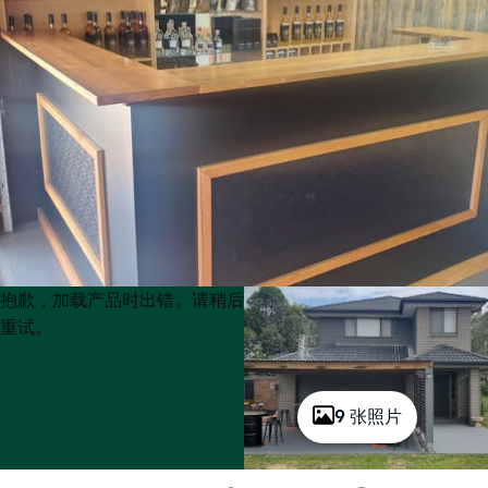
Product
Product
抱歉，加载产品时出错。请稍后
List
List
重试。
9 张照片