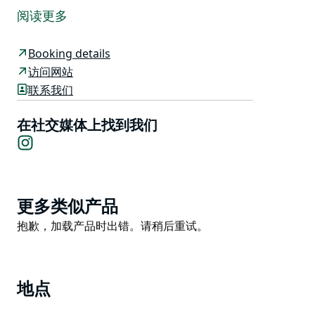
酒厂，总部位于新南威尔士州猎人地区的布罗克。
阅读更多
在创办 Honey Wines Australia 之前，他们已经在家酿
制蜂蜜酒超过 10 年，养蜂业也有 5 年。他们使用的蜂蜜
Booking details
是未经处理的原始蜂蜜，产自猎人地区当地的自家蜂巢。
访问网站
联系我们
Honey Wines Australia 是澳大利亚极少数销售 750 毫
升瓶装蜂蜜酒（而不是 375 或 500 毫升）的商业蜂蜜酒
在社交媒体上找到我们
厂之一。
Instagram
他们的主要产品包括蜂蜜酒、蜂蜜和维京饮用角。
Product
更多类似产品
List
Product
抱歉，加载产品时出错。请稍后重试。
List
地点