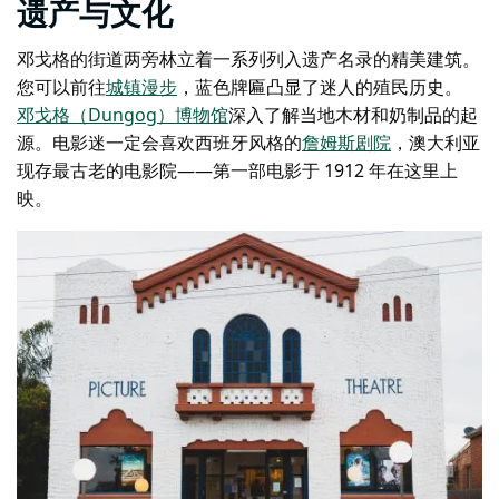
遗产与文化
邓戈格的街道两旁林立着一系列列入遗产名录的精美建筑。
您可以前往
城镇漫步
，蓝色牌匾凸显了迷人的殖民历史。
邓戈格（Dungog）博物馆
深入了解当地木材和奶制品的起
源。电影迷一定会喜欢西班牙风格的
詹姆斯剧院
，澳大利亚
现存最古老的电影院——第一部电影于 1912 年在这里上
映。