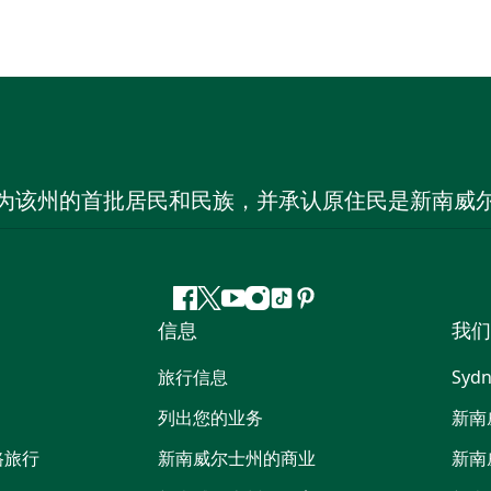
为该州的首批居民和民族，并承认原住民是新南威
Facebook
叽
YouTube
Instagram
抖
Pinterest
信息
我们
叽
音
喳
旅行信息
Sydn
喳
列出您的业务
新南
路旅行
新南威尔士州的商业
新南