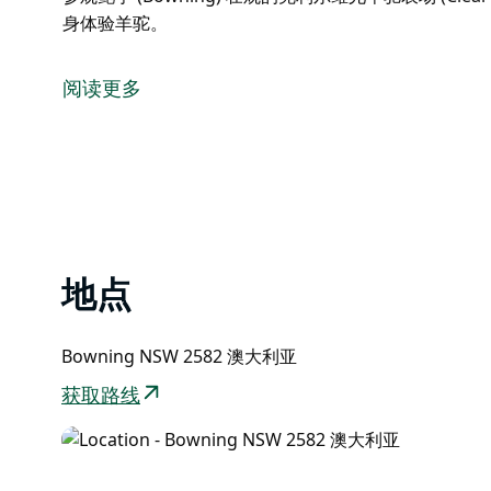
身体验羊驼。
鲍宁 (Bowning) 位于休姆高速公路 (Hume Highway)
今天，您可以在古怪而温馨的 Rollonin 咖啡馆分
阅读更多
人的纪念品。这个精心复制的板屋正在赢得全世界的青
马克兰西和他在田野里的所有动物朋友。
Bowning Hotel 酒店拥有友好、轻松的氛围以及
已开放 100 多年，是鲍宁 (Bowning) 的历史地标。
游客还可以参观鲍宁 (Bowning) 壮观的克利尔维尤羊驼农场 (
通过预约亲身体验羊驼。
地点
Bowning NSW 2582 澳大利亚
获取路线