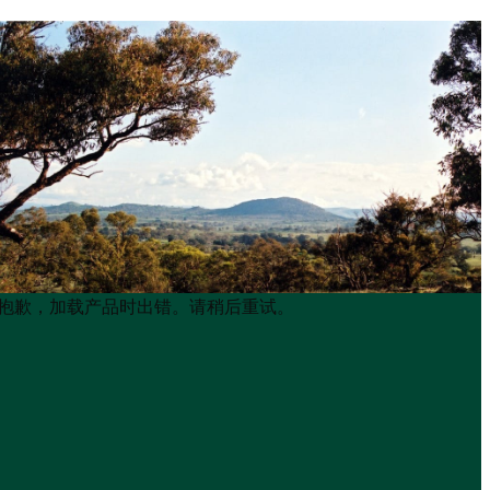
Product
Product
抱歉，加载产品时出错。请稍后重试。
List
List