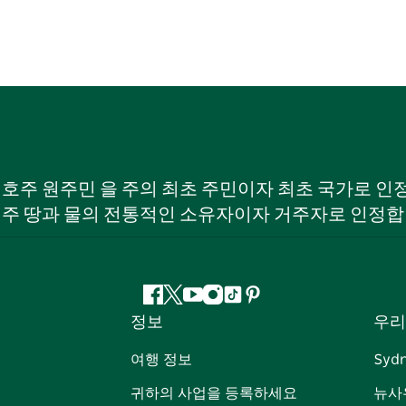
W) 호주 원주민 을 주의 최초 주민이자 최초 국가로
 주 땅과 물의 전통적인 소유자이자 거주자로 인정합
페
지
유
인
틱
핀
정보
우리
이
저
튜
스
톡
터
스
귀
브
타
레
여행 정보
Syd
북
다
그
스
귀하의 사업을 등록하세요
뉴사
램
트