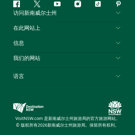
Facebook
叽
YouTube
Instagram
抖
Pintere
访问新南威尔士州
叽
音
喳
联系我们
在此网站上
喳
免责声明
目的地
信息
隐私
推荐活动
旅行信息
Cookie 通知
我们的网站
新南威尔士州公路旅行
列出您的业务
使用条款
Sydney.com
活动
语言
新南威尔士州的商业
新南威尔士州旅游局企业网站
住宿
新南威尔士州的教育
新南威尔士州商务活动
优惠
新南威尔士州旅游局媒体中心
缤纷悉尼灯光音乐节
VisitNSW.com 是新南威尔士州旅游局的官方旅游网站。
© 版权所有
2026
新南威尔士州旅游局。保留所有权利。