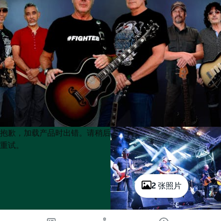
Product
Product
抱歉，加载产品时出错。请稍后
List
List
重试。
2 张照片