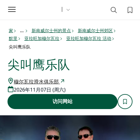
Toggle
navigation
家
新南威尔士州的景点
新南威尔士州郊区
...
默里
亚拉旺加穆尔瓦拉
亚拉旺加穆尔瓦拉 活动
尖叫鹰乐队
尖叫鹰乐队
穆尔瓦拉滑水俱乐部
2026年11月07日 (周六)
访问网站