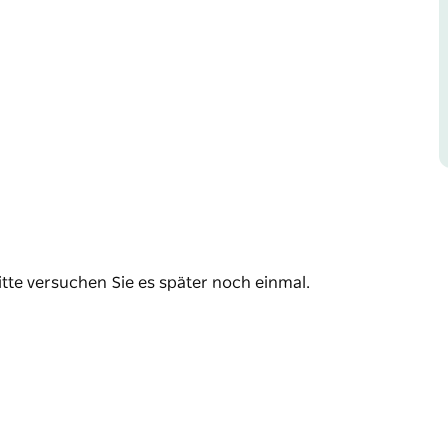
icht entgehen lassen. Und wer sie noch nie
aut sie euch an.
itte versuchen Sie es später noch einmal.