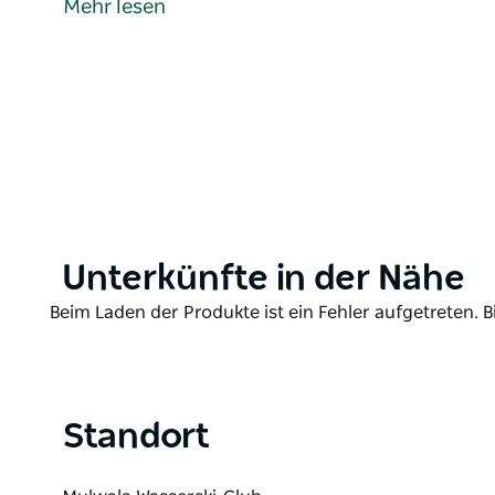
Mehr lesen
Wer sie schon einmal gesehen hat, sollte sich das n
gesehen hat, tut sich selbst einen Gefallen und sch
Product
Unterkünfte in der Nähe
List
Product
Beim Laden der Produkte ist ein Fehler aufgetreten. B
List
Standort