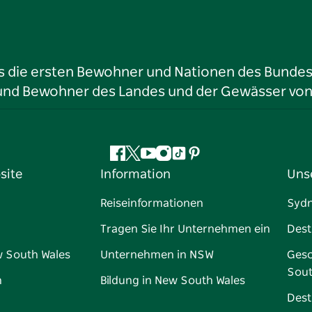
ls die ersten Bewohner und Nationen des Bundess
r und Bewohner des Landes und der Gewässer vo
Facebook
Twitter
YouTube
Instagram
TikTok
Pinterest
site
Information
Uns
Reiseinformationen
Syd
Tragen Sie Ihr Unternehmen ein
Dest
w South Wales
Unternehmen in NSW
Gesc
Sout
n
Bildung in New South Wales
Dest