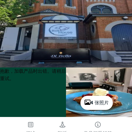
Product
Product
抱歉，加载产品时出错。请稍后
List
List
重试。
4 张照片