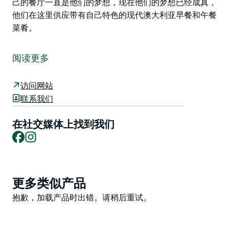
己的餐厅一直是他们的梦想，现在他们的梦想已经成真，
他们在这里供应带有自己特色的现代澳大利亚早餐和午餐
菜肴。
最初的圣安德鲁教堂建于 19 世纪 60 年代中后期，现在
是塔姆沃思钟楼的所在地。
阅读更多
​多年来，这家咖啡馆/礼品店被称为老钟楼。自从之前的
机构关闭以来，这栋建筑已经空置了一段时间。
访问网站
联系我们
2021 年，这座标志性建筑焕发了新的活力，将质朴的老
教堂改造成一家全新的咖啡馆，一定能满足塔姆沃思对优
在社交媒体上找到我们
质食品和优质咖啡的强烈需求。
Facebook
Instagram
在塔姆沃思酒店业工作多年后，科林和他的妻子乔·奈茨
为老钟楼注入了新的活力，现在被称为塔姆沃思钟楼。
​科林于 1999 年开始他的厨师学徒生涯，多年来在
Product
更多类似产品
Stetsons Steakhouse、The Longyard 和其间的几家咖
List
Product
抱歉，加载产品时出错。请稍后重试。
啡馆等不同地点为塔姆沃思居民和游客创造了顶级菜肴。
List
拥有自己的餐厅一直是他们的梦想，现在他们的梦想已经